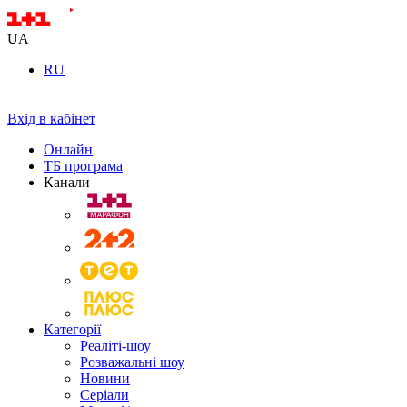
UA
RU
Вхід в кабінет
Онлайн
ТБ програма
Канали
Категорії
Реаліті-шоу
Розважальні шоу
Новини
Серіали