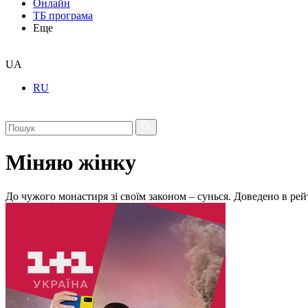
Онлайн
ТБ програма
Еще
UA
RU
Міняю жінку
До чужого монастиря зі своїм законом – сунься. Доведено в ре