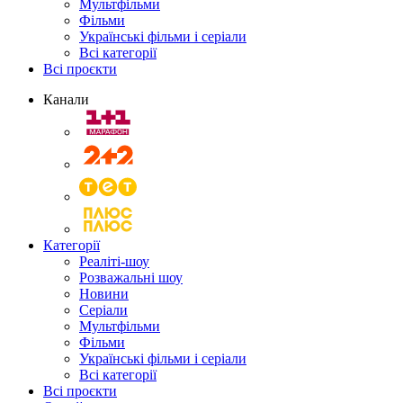
Мультфільми
Фільми
Українські фільми і серіали
Всі категорії
Всі проєкти
Канали
Категорії
Реаліті-шоу
Розважальні шоу
Новини
Серіали
Мультфільми
Фільми
Українські фільми і серіали
Всі категорії
Всі проєкти