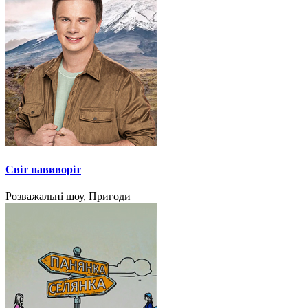
Світ навиворіт
Розважальні шоу, Пригоди