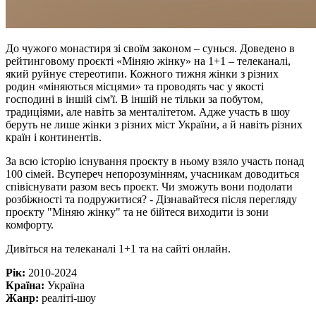
До чужого монастиря зі своїм законом – сунься. Доведено в
рейтинговому проєкті «Міняю жінку» на 1+1 – телеканалі,
який руйнує стереотипи. Кожного тижня жінки з різних
родин «міняються місцями» та проводять час у якості
господині в іншій сім'ї. В іншій не тільки за побутом,
традиціями, але навіть за менталітетом. Адже участь в шоу
беруть не лише жінки з різних міст України, а й навіть різних
країн і континентів.
За всю історію існування проєкту в ньому взяло участь понад
100 сімей. Всупереч непорозумінням, учасникам доводиться
співіснувати разом весь проєкт. Чи зможуть вони подолати
розбіжності та подружитися? - Дізнавайтеся після перегляду
проєкту "Міняю жінку" та не бійтеся виходити із зони
комфорту.
Дивіться на телеканалі 1+1 та на сайті онлайн.
Рік:
2010-2024
Країна:
Україна
Жанр:
реаліті-шоу