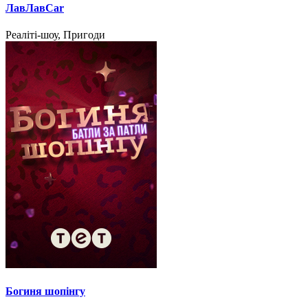
ЛавЛавCar
Реаліті-шоу, Пригоди
Богиня шопінгу