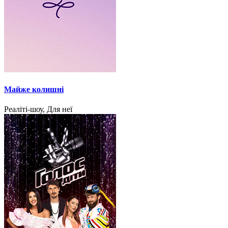
Майже колишні
Реаліті-шоу, Для неї