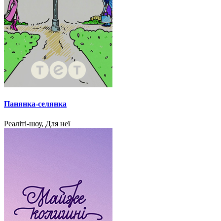
Панянка-селянка
Реаліті-шоу, Для неї