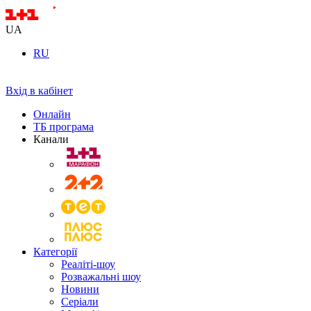
UA
RU
Вхід в кабінет
Онлайн
ТБ програма
Канали
Категорії
Реаліті-шоу
Розважальні шоу
Новини
Серіали