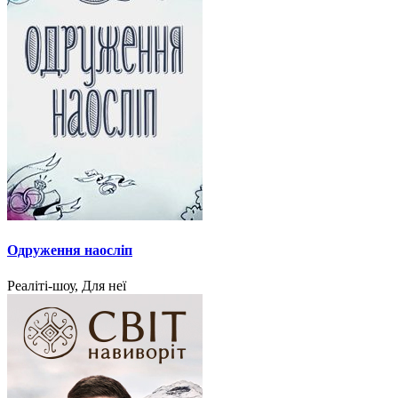
Одруження наосліп
Реаліті-шоу, Для неї