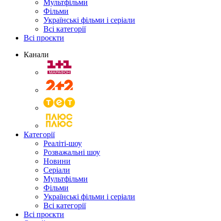
Мультфільми
Фільми
Українські фільми і серіали
Всі категорії
Всі проєкти
Канали
Категорії
Реаліті-шоу
Розважальні шоу
Новини
Серіали
Мультфільми
Фільми
Українські фільми і серіали
Всі категорії
Всі проєкти