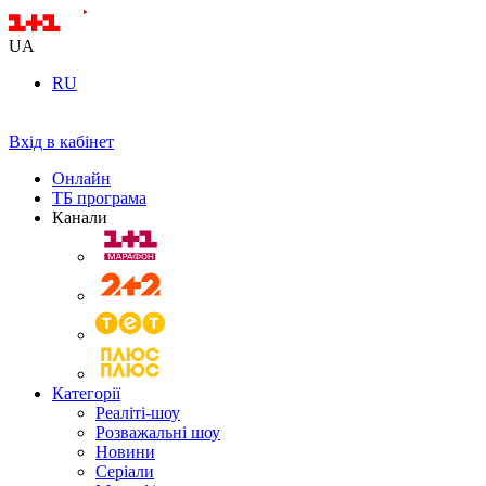
UA
RU
Вхід в кабінет
Онлайн
ТБ програма
Канали
Категорії
Реаліті-шоу
Розважальні шоу
Новини
Серіали