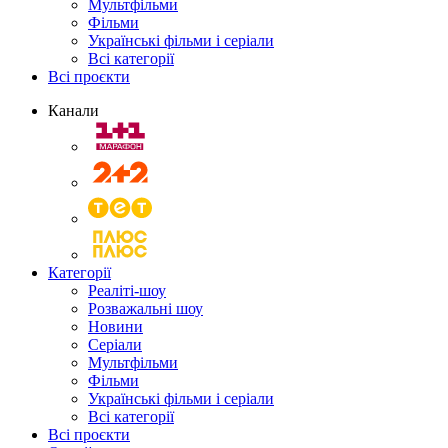
Мультфільми
Фільми
Українські фільми і серіали
Всі категорії
Всі проєкти
Канали
Категорії
Реаліті-шоу
Розважальні шоу
Новини
Серіали
Мультфільми
Фільми
Українські фільми і серіали
Всі категорії
Всі проєкти