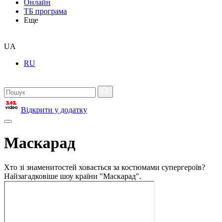
Онлайн
ТБ програма
Еще
UA
RU
Відкрити у додатку
Маскарад
Хто зі знаменитостей ховається за костюмами супергероїв?
Найзагадковіше шоу країни "Маскарад".