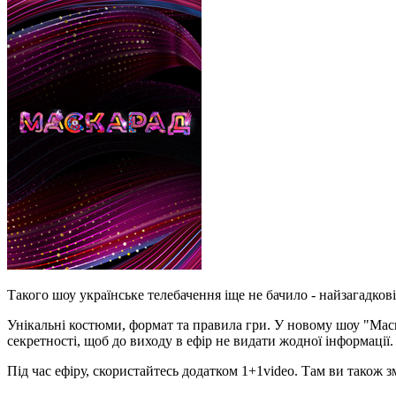
Такого шоу українське телебачення іще не бачило - найзагадко
Унікальні костюми, формат та правила гри. У новому шоу "Маск
секретності, щоб до виходу в ефір не видати жодної інформації.
Під час ефіру, скористайтесь додатком 1+1video. Там ви також 