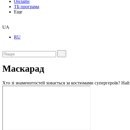
Онлайн
ТБ програма
Еще
UA
RU
Маскарад
Хто зі знаменитостей ховається за костюмами супергероїв? Най