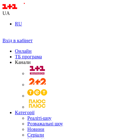
UA
RU
Вхід в кабінет
Онлайн
ТБ програма
Канали
Категорії
Реаліті-шоу
Розважальні шоу
Новини
Серіали