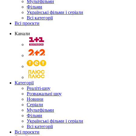
Мультфільми
Фільми
Українські фільми і серіали
Всі категорії
Всі проєкти
Канали
Категорії
Реаліті-шоу
Розважальні шоу
Новини
Серіали
Мультфільми
Фільми
Українські фільми і серіали
Всі категорії
Всі проєкти