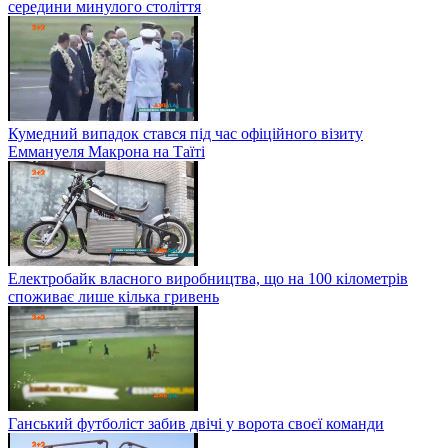
середини минулого століття
Кумедний випадок стався під час офіційного візиту
Еммануеля Макрона на Таїті
Електробайк власного виробництва, що на 100 кілометрів
споживає лише кілька гривень
Ганський футболіст забив двічі у ворота своєї команди