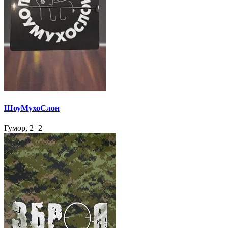
ШоуМухоСлон
Гумор, 2+2