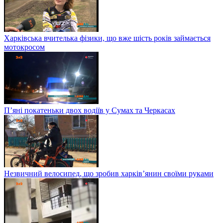
Харківська вчителька фізики, що вже шість років займається
мотокросом
П’яні покатеньки двох водіїв у Сумах та Черкасах
Незвичний велосипед, що зробив харків’янин своїми руками