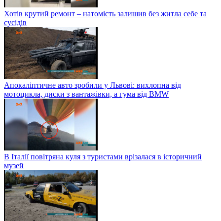
Хотів крутий ремонт – натомість залишив без житла себе та
сусідів
Апокаліптичне авто зробили у Львові: вихлопна від
мотоцикла, диски з вантажівки, а гума від BMW
В Італії повітряна куля з туристами врізалася в історичний
музей