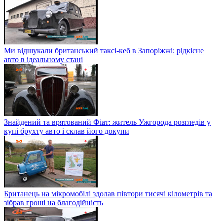
Ми відшукали британський таксі-кеб в Запоріжжі: рідкісне
авто в ідеальному стані
Знайдений та врятований Фіат: житель Ужгорода розгледів у
купі брухту авто і склав його докупи
Британець на мікромобілі здолав півтори тисячі кілометрів та
зібрав гроші на благодійність