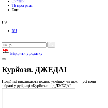
Онлайн
ТБ програма
Еще
UA
RU
Відкрити у додатку
Курйози. ДЖЕДАІ
Події, які викликають подив, усмішку чи шок, – усі вони
зібрані у рубриці «Курйози» від ДЖЕДАІ.