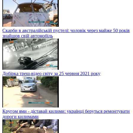
Скарби в австралійській пустелі: чоловік через майже 50 років
знайшов свій автомобіль
Добірка треш-відео світу за 25 червня 2021 року
Кругом ями - діставай килими: українці беруться ремонтувати
дороги килимами