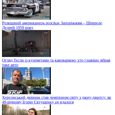
Розкішний американець розсікає Запоріжжям – Шевроле
Делрей 1959 року
Огляд Тесли із кулеметами та кавоваркою: хто і навіщо зібрав
таке авто
Херсонський двірник став чемпіоном світу з джиу-джитсу: як
49-річному Ігорю Євтушенку це вдалося