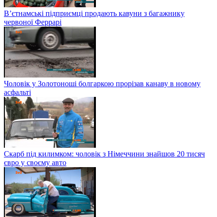
В’єтнамські підприємці продають кавуни з багажнику
червоної Феррарі
Чоловік у Золотоноші болгаркою прорізав канаву в новому
асфальті
Скарб під килимком: чоловік з Німеччини знайшов 20 тисяч
євро у своєму авто