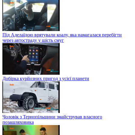
Під Аделаїдою врятували коалу, яка намагалася перебігти
через автостраду у шість смуг
Добірка курйозних пригод з усієї планети
Чоловік з Тернопільщини змайстрував власного
позашляховика