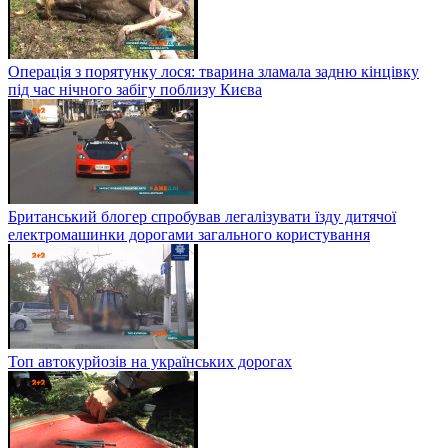
Операція з порятунку лося: тварина зламала задню кінцівку
під час нічного забігу поблизу Києва
Британський блогер спробував легалізувати їзду дитячої
електромашинки дорогами загального користування
Топ автокурйозів на українських дорогах