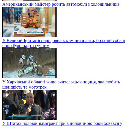
Американський майстер робить автомобілі з холодильників
У Великій Британії парі довелось змінити авто, бо їхній собаці
воно було надто гучним
У Харківській області живе вчителька-гонщиця, яка любить
швидкість та мототрек
У Штатах чоловік-іммігрант три з половиною роки ховався у