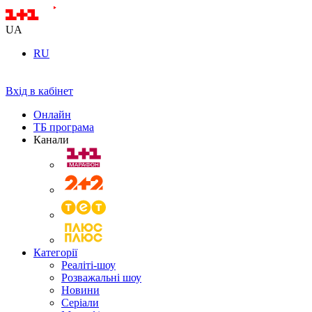
UA
RU
Вхід в кабінет
Онлайн
ТБ програма
Канали
Категорії
Реаліті-шоу
Розважальні шоу
Новини
Серіали