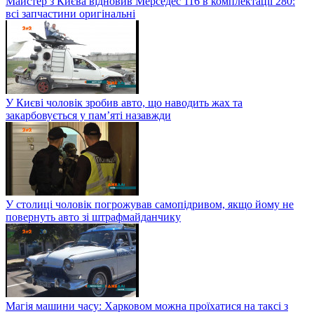
Майстер з Києва відновив Мерседес 116 в комплектації 280:
всі запчастини оригінальні
У Києві чоловік зробив авто, що наводить жах та
закарбовується у пам’яті назавжди
У столиці чоловік погрожував самопідривом, якщо йому не
повернуть авто зі штрафмайданчику
Магія машини часу: Харковом можна проїхатися на таксі з