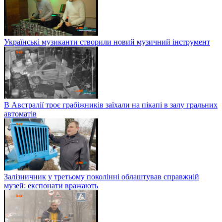
Українські музиканти створили новий музичний інструмент
В Австралії троє грабіжників заїхали на пікапі в залу гральних
автоматів
Залізничник у третьому поколінні облаштував справжній
музей: експонати вражають