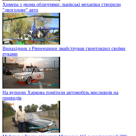
Химера з двома обличчями: львівські механіки створили
"двоголове" авто
Винахідник з Рівненщини змайстрував гвинтокрил своїми
руками
На вулицях Харкова помітили автомобіль мисливців на
привидів