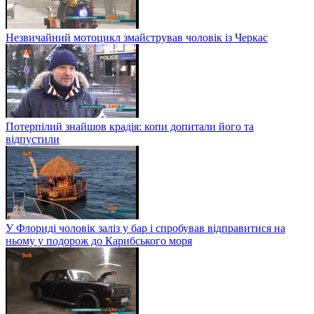
Незвичайний мотоцикл змайстрував чоловік із Черкас
Потерпілий знайшов крадія: копи допитали його та
відпустили
У Флориді чоловік заліз у бар і спробував відправитися на
ньому у подорож до Карибського моря