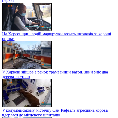
церкві
На Херсонщині водій маршрутки возить школярів за хороші
оцінки
У Харкові зійшов з рейок трамвайний вагон, який зніс два
дерева та стовп
У колумбійському містечку Сан-Рафаель агресивна корова
вдерлася до місцевого шпиталю