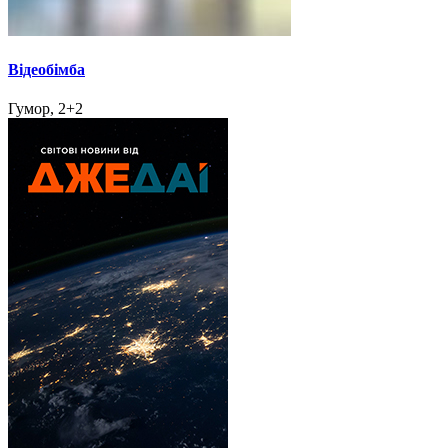
Відеобімба
Гумор, 2+2