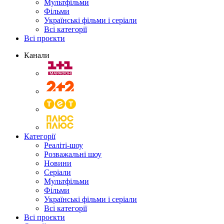
Мультфільми
Фільми
Українські фільми і серіали
Всі категорії
Всі проєкти
Канали
Категорії
Реаліті-шоу
Розважальні шоу
Новини
Серіали
Мультфільми
Фільми
Українські фільми і серіали
Всі категорії
Всі проєкти