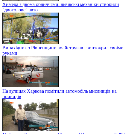
Химера з двома обличчями: львівські механіки створили
"двоголове" авто
Винахідник з Рівненщини змайстрував гвинтокрил своїми
руками
На вулицях Харкова помітили автомобіль мисливців на
привидів