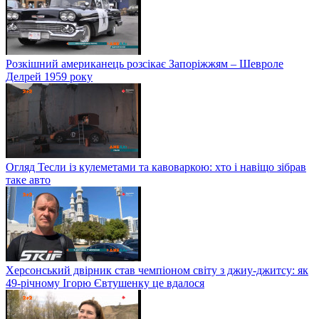
Розкішний американець розсікає Запоріжжям – Шевроле
Делрей 1959 року
Огляд Тесли із кулеметами та кавоваркою: хто і навіщо зібрав
таке авто
Херсонський двірник став чемпіоном світу з джиу-джитсу: як
49-річному Ігорю Євтушенку це вдалося