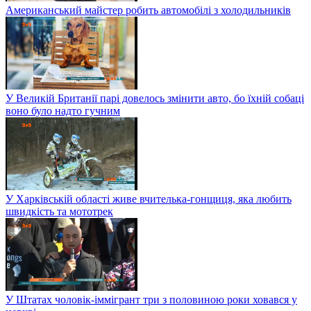
Американський майстер робить автомобілі з холодильників
У Великій Британії парі довелось змінити авто, бо їхній собаці
воно було надто гучним
У Харківській області живе вчителька-гонщиця, яка любить
швидкість та мототрек
У Штатах чоловік-іммігрант три з половиною роки ховався у