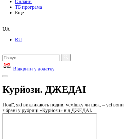
Онлайн
ТБ програма
Еще
UA
RU
Відкрити у додатку
Курйози. ДЖЕДАІ
Події, які викликають подив, усмішку чи шок, – усі вони
зібрані у рубриці «Курйози» від ДЖЕДАІ.