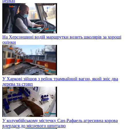
церкві
На Херсонщині водій маршрутки возить школярів за хороші
оцінки
У Харкові зійшов з рейок трамвайний вагон, який зніс два
дерева та стовп
У колумбійському містечку Сан-Рафаель агресивна корова
вдерлася до місцевого шпиталю