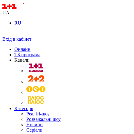
UA
RU
Вхід в кабінет
Онлайн
ТБ програма
Канали
Категорії
Реаліті-шоу
Розважальні шоу
Новини
Серіали