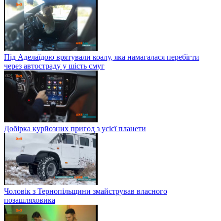
Під Аделаїдою врятували коалу, яка намагалася перебігти
через автостраду у шість смуг
Добірка курйозних пригод з усієї планети
Чоловік з Тернопільщини змайстрував власного
позашляховика