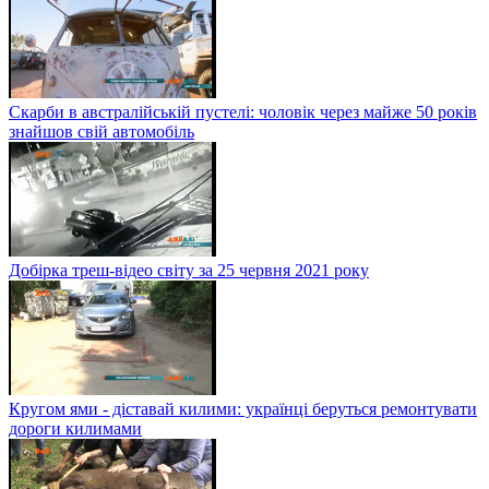
Скарби в австралійській пустелі: чоловік через майже 50 років
знайшов свій автомобіль
Добірка треш-відео світу за 25 червня 2021 року
Кругом ями - діставай килими: українці беруться ремонтувати
дороги килимами