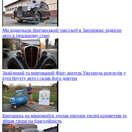
Ми відшукали британський таксі-кеб в Запоріжжі: рідкісне
авто в ідеальному стані
Знайдений та врятований Фіат: житель Ужгорода розгледів у
купі брухту авто і склав його докупи
Британець на мікромобілі здолав півтори тисячі кілометрів та
зібрав гроші на благодійність