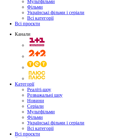
Мультфільми
Фільми
Українські фільми і серіали
Всі категорії
Всі проєкти
Канали
Категорії
Реаліті-шоу
Розважальні шоу
Новини
Серіали
Мультфільми
Фільми
Українські фільми і серіали
Всі категорії
Всі проєкти