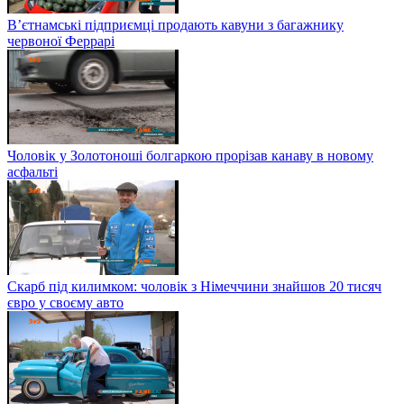
В’єтнамські підприємці продають кавуни з багажнику
червоної Феррарі
Чоловік у Золотоноші болгаркою прорізав канаву в новому
асфальті
Скарб під килимком: чоловік з Німеччини знайшов 20 тисяч
євро у своєму авто