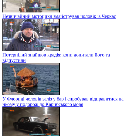
Незвичайний мотоцикл змайстрував чоловік із Черкас
Потерпілий знайшов крадія: копи допитали його та
відпустили
У Флориді чоловік заліз у бар і спробував відправитися на
ньому у подорож до Карибського моря