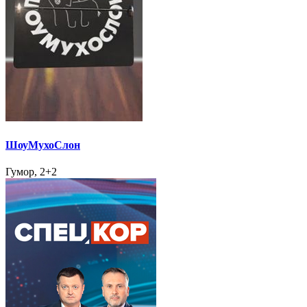
ШоуМухоСлон
Гумор, 2+2