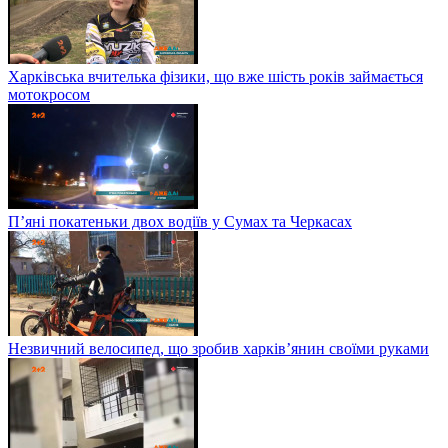
Харківська вчителька фізики, що вже шість років займається
мотокросом
П’яні покатеньки двох водіїв у Сумах та Черкасах
Незвичний велосипед, що зробив харків’янин своїми руками