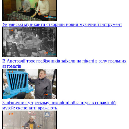
Українські музиканти створили новий музичний інструмент
В Австралії троє грабіжників заїхали на пікапі в залу гральних
автоматів
Залізничник у третьому поколінні облаштував справжній
музей: експонати вражають