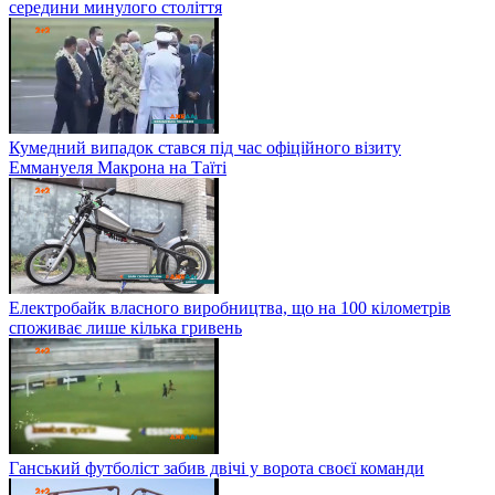
середини минулого століття
Кумедний випадок стався під час офіційного візиту
Еммануеля Макрона на Таїті
Електробайк власного виробництва, що на 100 кілометрів
споживає лише кілька гривень
Ганський футболіст забив двічі у ворота своєї команди