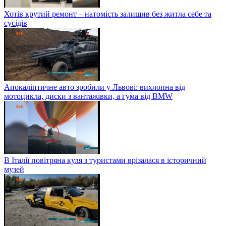
Хотів крутий ремонт – натомість залишив без житла себе та
сусідів
Апокаліптичне авто зробили у Львові: вихлопна від
мотоцикла, диски з вантажівки, а гума від BMW
В Італії повітряна куля з туристами врізалася в історичний
музей