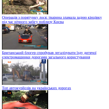
Операція з порятунку лося: тварина зламала задню кінцівку
під час нічного забігу поблизу Києва
Британський блогер спробував легалізувати їзду дитячої
електромашинки дорогами загального користування
Топ автокурйозів на українських дорогах