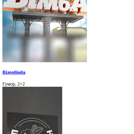
Відеобімба
Гумор, 2+2