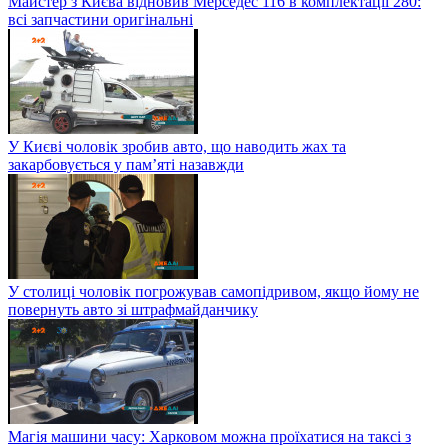
Майстер з Києва відновив Мерседес 116 в комплектації 280:
всі запчастини оригінальні
У Києві чоловік зробив авто, що наводить жах та
закарбовується у пам’яті назавжди
У столиці чоловік погрожував самопідривом, якщо йому не
повернуть авто зі штрафмайданчику
Магія машини часу: Харковом можна проїхатися на таксі з