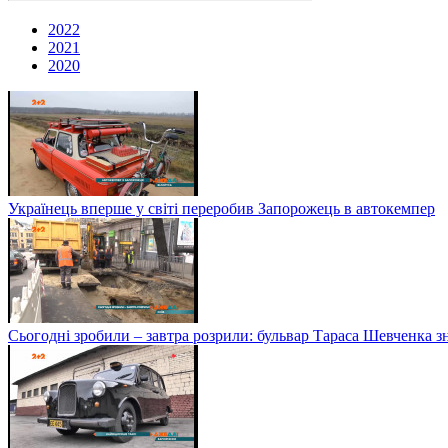
2022
2021
2020
Українець вперше у світі переробив Запорожець в автокемпер
Сьогодні зробили – завтра розрили: бульвар Тараса Шевченка з