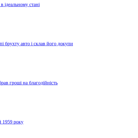
 в ідеальному стані
і брухту авто і склав його докупи
брав гроші на благодійність
й 1959 року