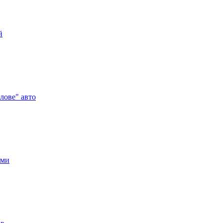
й
лове" авто
ами