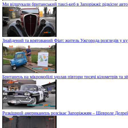
Ми відшукали британський таксі-кеб в Запоріжжі: рідкісне авто
Знайдений та врятований Фіат: житель Ужгорода розгледів у куп
Британець на мікромобілі здолав півтори тисячі кілометрів та зі
Розкішний американець розсікає Запоріжжям – Шевроле Делре