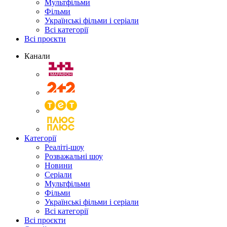
Мультфільми
Фільми
Українські фільми і серіали
Всі категорії
Всі проєкти
Канали
Категорії
Реаліті-шоу
Розважальні шоу
Новини
Серіали
Мультфільми
Фільми
Українські фільми і серіали
Всі категорії
Всі проєкти