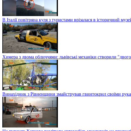
В Італії повітряна куля з туристами врізалася в історичний музе
Химера з двома обличчями: львівські механіки створили "двого
Винахідник з Рівненщини змайстрував гвинтокрил своїми рук