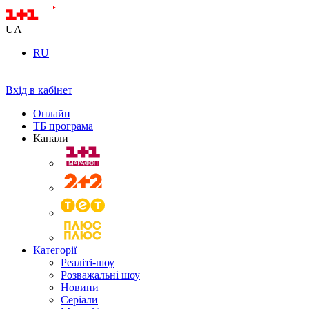
UA
RU
Вхід в кабінет
Онлайн
ТБ програма
Канали
Категорії
Реаліті-шоу
Розважальні шоу
Новини
Серіали