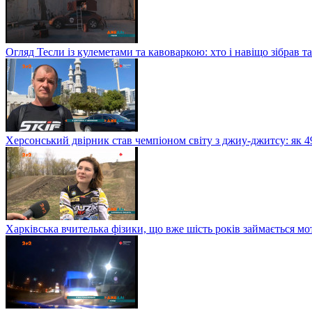
Огляд Тесли із кулеметами та кавоваркою: хто і навіщо зібрав т
Херсонський двірник став чемпіоном світу з джиу-джитсу: як 
Харківська вчителька фізики, що вже шість років займається м