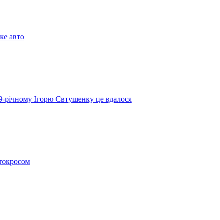
аке авто
49-річному Ігорю Євтушенку це вдалося
отокросом