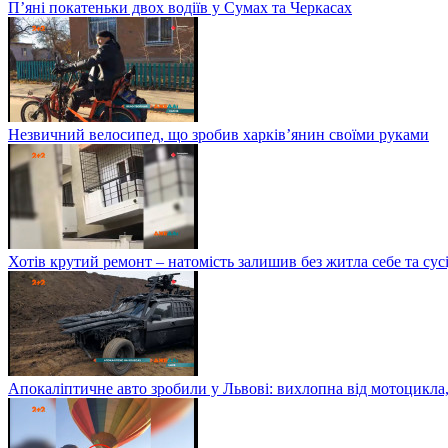
П’яні покатеньки двох водіїв у Сумах та Черкасах
Незвичний велосипед, що зробив харків’янин своїми руками
Хотів крутий ремонт – натомість залишив без житла себе та сусі
Апокаліптичне авто зробили у Львові: вихлопна від мотоцикла