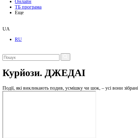
Онлайн
ТБ програма
Еще
UA
RU
Курйози. ДЖЕДАІ
Події, які викликають подив, усмішку чи шок, – усі вони зібра