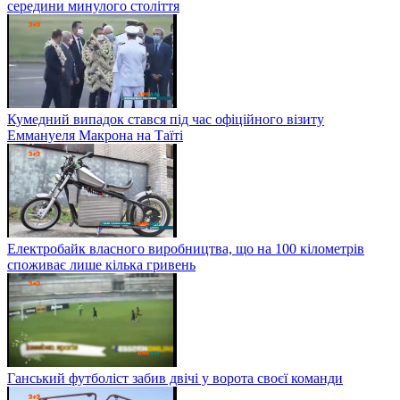
середини минулого століття
Кумедний випадок стався під час офіційного візиту
Еммануеля Макрона на Таїті
Електробайк власного виробництва, що на 100 кілометрів
споживає лише кілька гривень
Ганський футболіст забив двічі у ворота своєї команди