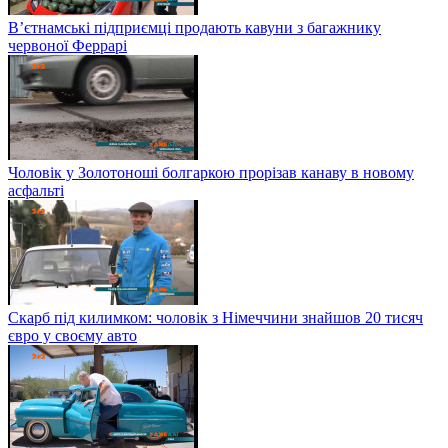
В’єтнамські підприємці продають кавуни з багажнику
червоної Феррарі
Чоловік у Золотоноші болгаркою прорізав канаву в новому
асфальті
Скарб під килимком: чоловік з Німеччини знайшов 20 тисяч
євро у своєму авто