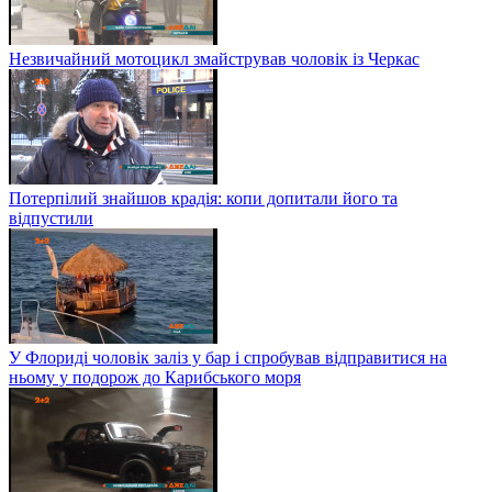
Незвичайний мотоцикл змайстрував чоловік із Черкас
Потерпілий знайшов крадія: копи допитали його та
відпустили
У Флориді чоловік заліз у бар і спробував відправитися на
ньому у подорож до Карибського моря