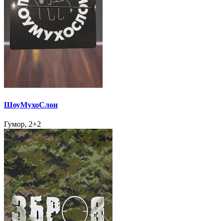
ШоуМухоСлон
Гумор, 2+2