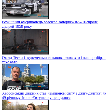
Розкішний американець розсікає Запоріжжям – Шевроле
Делрей 1959 року
Огляд Тесли із кулеметами та кавоваркою: хто і навіщо зібрав
таке авто
Херсонський двірник став чемпіоном світу з джиу-джитсу: як
49-річному Ігорю Євтушенку це вдалося