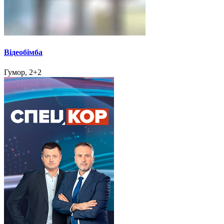
Відеобімба
Гумор, 2+2