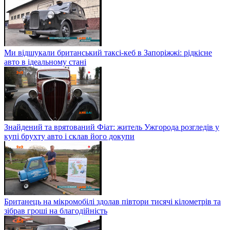
Ми відшукали британський таксі-кеб в Запоріжжі: рідкісне
авто в ідеальному стані
Знайдений та врятований Фіат: житель Ужгорода розгледів у
купі брухту авто і склав його докупи
Британець на мікромобілі здолав півтори тисячі кілометрів та
зібрав гроші на благодійність