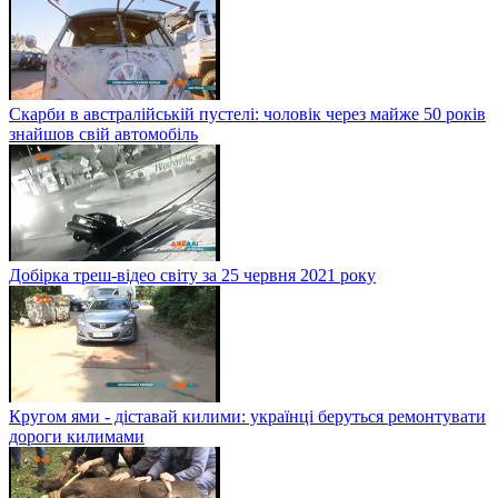
Скарби в австралійській пустелі: чоловік через майже 50 років
знайшов свій автомобіль
Добірка треш-відео світу за 25 червня 2021 року
Кругом ями - діставай килими: українці беруться ремонтувати
дороги килимами