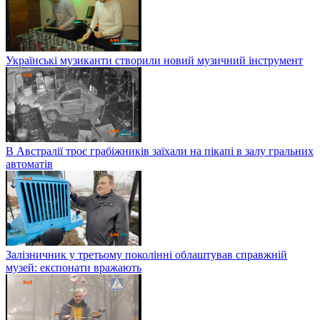
Українські музиканти створили новий музичний інструмент
В Австралії троє грабіжників заїхали на пікапі в залу гральних
автоматів
Залізничник у третьому поколінні облаштував справжній
музей: експонати вражають