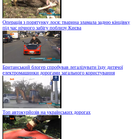
Операція з порятунку лося: тварина зламала задню кінцівку
під час нічного забігу поблизу Києва
Британський блогер спробував легалізувати їзду дитячої
електромашинки дорогами загального користування
Топ автокурйозів на українських дорогах