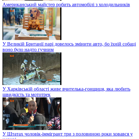
Американський майстер робить автомобілі з холодильників
У Великій Британії парі довелось змінити авто, бо їхній собаці
воно було надто гучним
У Харківській області живе вчителька-гонщиця, яка любить
швидкість та мототрек
У Штатах чоловік-іммігрант три з половиною роки ховався у