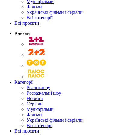
Мультфільми
Фільми
Українські фільми і серіали
Всі категорії
Всі проєкти
Канали
Категорії
Реаліті-шоу
Розважальні шоу
Новини
Серіали
Мультфільми
Фільми
Українські фільми і серіали
Всі категорії
Всі проєкти