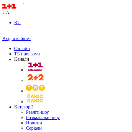
UA
RU
Вхід в кабінет
Онлайн
ТБ програма
Канали
Категорії
Реаліті-шоу
Розважальні шоу
Новини
Серіали