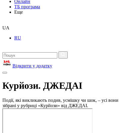
Онлайн
ТБ програма
Еще
UA
RU
Відкрити у додатку
Курйози. ДЖЕДАІ
Події, які викликають подив, усмішку чи шок, – усі вони
зібрані у рубриці «Курйози» від ДЖЕДАІ.