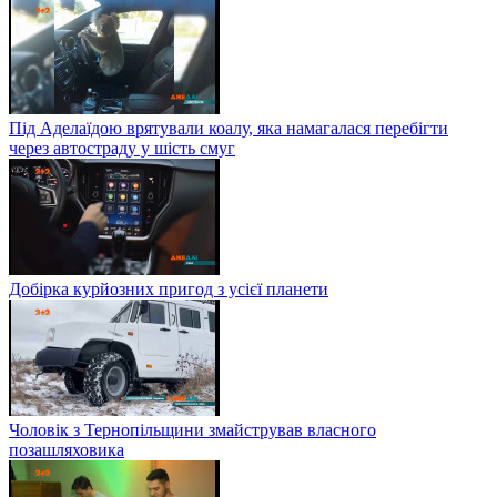
Під Аделаїдою врятували коалу, яка намагалася перебігти
через автостраду у шість смуг
Добірка курйозних пригод з усієї планети
Чоловік з Тернопільщини змайстрував власного
позашляховика