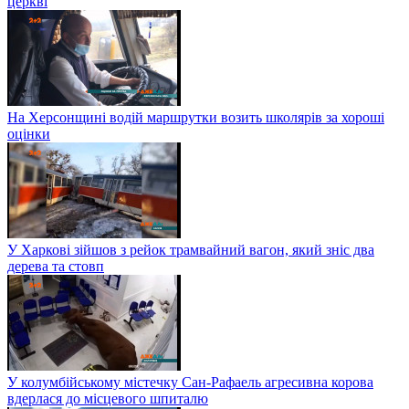
церкві
На Херсонщині водій маршрутки возить школярів за хороші
оцінки
У Харкові зійшов з рейок трамвайний вагон, який зніс два
дерева та стовп
У колумбійському містечку Сан-Рафаель агресивна корова
вдерлася до місцевого шпиталю