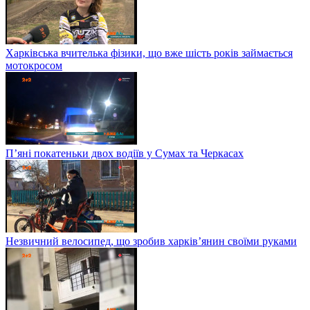
Харківська вчителька фізики, що вже шість років займається
мотокросом
П’яні покатеньки двох водіїв у Сумах та Черкасах
Незвичний велосипед, що зробив харків’янин своїми руками