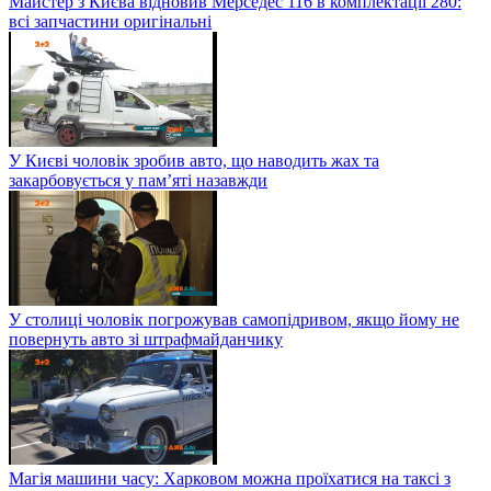
Майстер з Києва відновив Мерседес 116 в комплектації 280:
всі запчастини оригінальні
У Києві чоловік зробив авто, що наводить жах та
закарбовується у пам’яті назавжди
У столиці чоловік погрожував самопідривом, якщо йому не
повернуть авто зі штрафмайданчику
Магія машини часу: Харковом можна проїхатися на таксі з