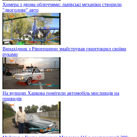
Химера з двома обличчями: львівські механіки створили
"двоголове" авто
Винахідник з Рівненщини змайстрував гвинтокрил своїми
руками
На вулицях Харкова помітили автомобіль мисливців на
привидів