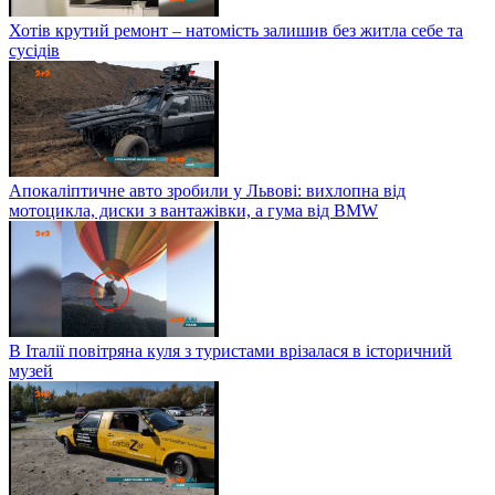
Хотів крутий ремонт – натомість залишив без житла себе та
сусідів
Апокаліптичне авто зробили у Львові: вихлопна від
мотоцикла, диски з вантажівки, а гума від BMW
В Італії повітряна куля з туристами врізалася в історичний
музей