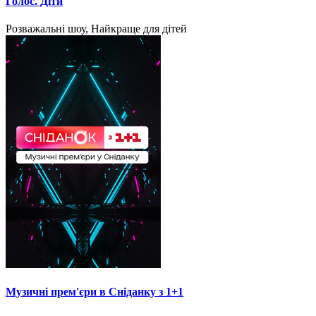
Голос. Діти
Розважальні шоу, Найкраще для дітей
Музичні прем'єри в Сніданку з 1+1