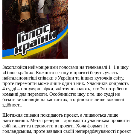
Захоплюйся неймовірними голосами на телеканалі 1+1 в шоу
«Голос країни». Кожного сезону в проекті беруть участь
найталановитіші співаки з України та інших куточків світу,
проте перемогти може лише один з них. Учасників обирають
4 судді – популярні зірки, які точно знають, хто їм потрібен в
команді для перемоги. Особливістю шоу є те, що судді не
бачать виконавців на кастингах, а оцінюють лише вокальні
здібності.
Щотижня співаки покидають проект, а лишаються лише
найсильніші. Мета тренерів – допомогти учасникам проявити
свій талант та перемогти в проекті. Хоча формат і є
голландським, проте завдяки своїй непередбачуваності проект