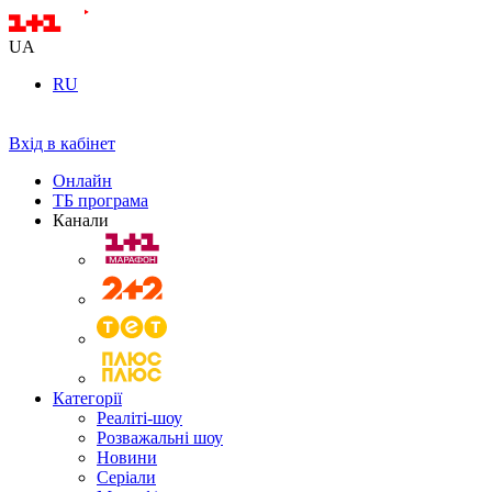
UA
RU
Вхід в кабінет
Онлайн
ТБ програма
Канали
Категорії
Реаліті-шоу
Розважальні шоу
Новини
Серіали