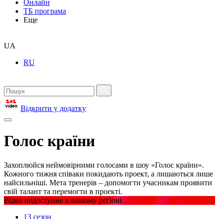
Онлайн
ТБ програма
Еще
UA
RU
Відкрити у додатку
Голос країни
Захоплюйся неймовірними голосами в шоу «Голос країни».
Кожного тижня співаки покидають проект, а лишаються лише
найсильніші. Мета тренерів – допомогти учасникам проявити
свій талант та перемогти в проекті.
Відео недоступне в вашому регіоні
13 сезон