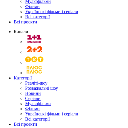
Мультфільми
Фільми
Українські фільми і серіали
Всі категорії
Всі проєкти
Канали
Категорії
Реаліті-шоу
Розважальні шоу
Новини
Серіали
Мультфільми
Фільми
Українські фільми і серіали
Всі категорії
Всі проєкти