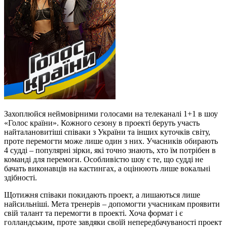
Захоплюйся неймовірними голосами на телеканалі 1+1 в шоу
«Голос країни». Кожного сезону в проекті беруть участь
найталановитіші співаки з України та інших куточків світу,
проте перемогти може лише один з них. Учасників обирають
4 судді – популярні зірки, які точно знають, хто їм потрібен в
команді для перемоги. Особливістю шоу є те, що судді не
бачать виконавців на кастингах, а оцінюють лише вокальні
здібності.
Щотижня співаки покидають проект, а лишаються лише
найсильніші. Мета тренерів – допомогти учасникам проявити
свій талант та перемогти в проекті. Хоча формат і є
голландським, проте завдяки своїй непередбачуваності проект