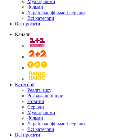
Мультфільми
Фільми
Українські фільми і серіали
Всі категорії
Всі проєкти
Канали
Категорії
Реаліті-шоу
Розважальні шоу
Новини
Серіали
Мультфільми
Фільми
Українські фільми і серіали
Всі категорії
Всі проєкти