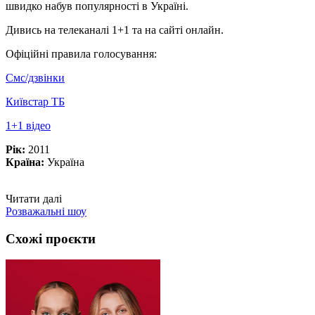
швидко набув популярності в Україні.
Дивись на телеканалі 1+1 та на сайті онлайн.
Офіційні правила голосування:
Смс/дзвінки
Київстар ТБ
1+1 відео
Рік:
2011
Країна:
Україна
Читати далі
Розважальні шоу
Схожі проєкти