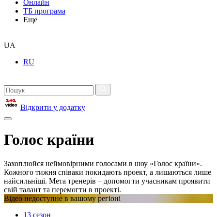
Онлайн
ТБ програма
Еще
UA
RU
Відкрити у додатку
Голос країни
Захоплюйся неймовірними голосами в шоу «Голос країни».
Кожного тижня співаки покидають проект, а лишаються лише
найсильніші. Мета тренерів – допомогти учасникам проявити
свій талант та перемогти в проекті.
Відео недоступне в вашому регіоні
13 сезон