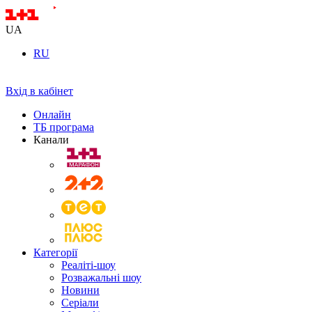
UA
RU
Вхід в кабінет
Онлайн
ТБ програма
Канали
Категорії
Реаліті-шоу
Розважальні шоу
Новини
Серіали