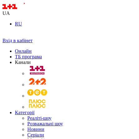
UA
RU
Вхід в кабінет
Онлайн
ТБ програма
Канали
Категорії
Реаліті-шоу
Розважальні шоу
Новини
Серіали