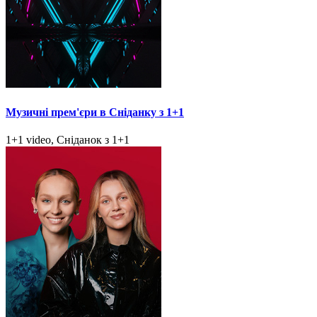
Музичні прем'єри в Сніданку з 1+1
1+1 video, Сніданок з 1+1