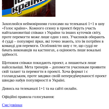
Захоплюйся неймовірними голосами на телеканалі 1+1 в шоу
«Голос країни». Кожного сезону в проекті беруть участь
найталановитіші співаки з України та інших куточків світу,
проте перемогти може лише один з них. Учасників обирають
4 судді – популярні зірки, які точно знають, хто їм потрібен в
команді для перемоги. Особливістю шоу є те, що судді не
бачать виконавців на кастингах, а оцінюють лише вокальні
здібності.
Щотижня співаки покидають проект, а лишаються лише
найсильніші. Мета тренерів – допомогти учасникам проявити
свій талант та перемогти в проекті. Хоча формат і є
голландським, проте завдяки своїй непередбачуваності проект
швидко набув популярності в Україні.
Дивись на телеканалі 1+1 та на сайті онлайн.
Офіційні правила голосування:
Смс/дзвінки