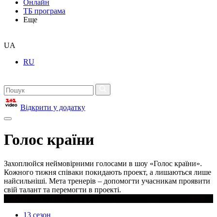
Онлайн
ТБ програма
Еще
UA
RU
Відкрити у додатку
Голос країни
Захоплюйся неймовірними голосами в шоу «Голос країни».
Кожного тижня співаки покидають проект, а лишаються лише
найсильніші. Мета тренерів – допомогти учасникам проявити
свій талант та перемогти в проекті.
Відео недоступне в вашому регіоні
13 сезон