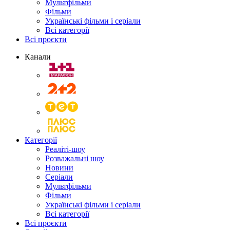
Мультфільми
Фільми
Українські фільми і серіали
Всі категорії
Всі проєкти
Канали
Категорії
Реаліті-шоу
Розважальні шоу
Новини
Серіали
Мультфільми
Фільми
Українські фільми і серіали
Всі категорії
Всі проєкти