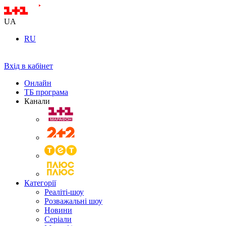
UA
RU
Вхід в кабінет
Онлайн
ТБ програма
Канали
Категорії
Реаліті-шоу
Розважальні шоу
Новини
Серіали