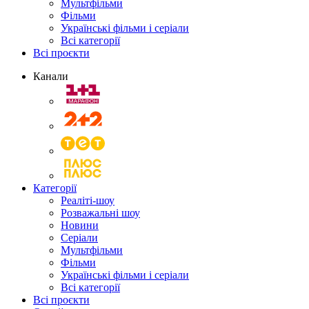
Мультфільми
Фільми
Українські фільми і серіали
Всі категорії
Всі проєкти
Канали
Категорії
Реаліті-шоу
Розважальні шоу
Новини
Серіали
Мультфільми
Фільми
Українські фільми і серіали
Всі категорії
Всі проєкти