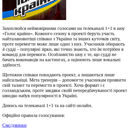
Захоплюйся неймовірними голосами на телеканалі 1+1 в шоу
«Голос країни». Кожного сезону в проекті беруть участь
найталановитіші співаки з України та інших куточків світу,
проте перемогти може лише один з них. Учасників обирають
4 судді – популярні зірки, які точно знають, хто їм потрібен в
команді для перемоги. Особливістю шоу є те, що судді не
бачать виконавців на кастингах, а оцінюють лише вокальні
здібності.
Щотижня співаки покидають проект, а лишаються лише
найсильніші. Мета тренерів – допомогти учасникам проявити
свій талант та перемогти в проекті. Хоча формат і є
голландським, проте завдяки своїй непередбачуваності проект
швидко набув популярності в Україні.
Дивись на телеканалі 1+1 та на сайті онлайн.
Офіційні правила голосування:
Смс/дзвінки