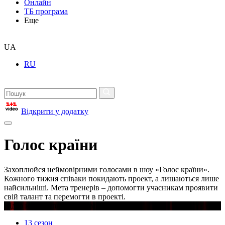
Онлайн
ТБ програма
Еще
UA
RU
Відкрити у додатку
Голос країни
Захоплюйся неймовірними голосами в шоу «Голос країни».
Кожного тижня співаки покидають проект, а лишаються лише
найсильніші. Мета тренерів – допомогти учасникам проявити
свій талант та перемогти в проекті.
Відео недоступне в вашому регіоні
13 сезон