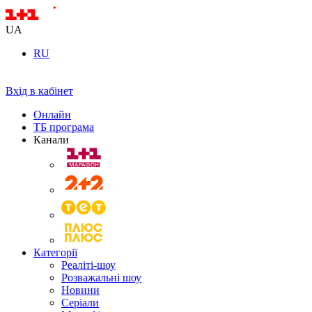
UA
RU
Вхід в кабінет
Онлайн
ТБ програма
Канали
Категорії
Реаліті-шоу
Розважальні шоу
Новини
Серіали