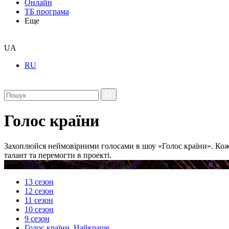
Онлайн
ТБ програма
Еще
UA
RU
Голос країни
Захоплюйся неймовірними голосами в шоу «Голос країни». Кож
талант та перемогти в проекті.
Відео недоступне в вашому регіоні
13 сезон
12 сезон
11 сезон
10 сезон
9 сезон
Голос країни. Найкраще