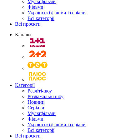
Мультфільми
Фільми
Українські фільми і серіали
Всі категорії
Всі проєкти
Канали
Категорії
Реаліті-шоу
Розважальні шоу
Новини
Серіали
Мультфільми
Фільми
Українські фільми і серіали
Всі категорії
Всі проєкти