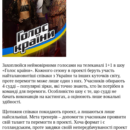
Захоплюйся неймовірними голосами на телеканалі 1+1 в шоу
«Голос країни». Кожного сезону в проекті беруть участь
найталановитіші співаки з України та інших куточків світу,
проте перемогти може лише один з них. Учасників обирають
4 судді – популярні зірки, які точно знають, хто їм потрібен в
команді для перемоги. Особливістю шоу є те, що судді не
бачать виконавців на кастингах, а оцінюють лише вокальні
здібності.
Щотижня співаки покидають проект, а лишаються лише
найсильніші. Мета тренерів – допомогти учасникам проявити
свій талант та перемогти в проекті. Хоча формат і є
голландським, проте завдяки своїй непередбачуваності проект