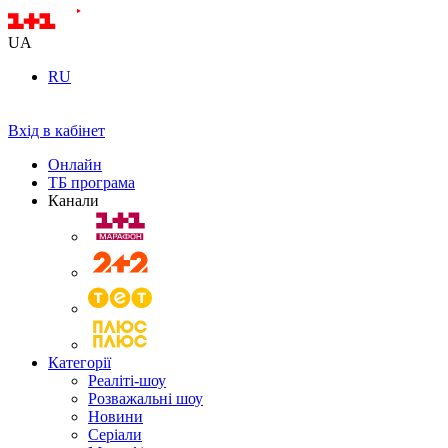
UA
RU
Вхід в кабінет
Онлайн
ТБ програма
Канали
Категорії
Реаліті-шоу
Розважальні шоу
Новини
Серіали