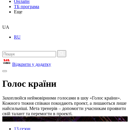
Онлайн
ТБ програма
Еще
UA
RU
Відкрити у додатку
Голос країни
Захоплюйся неймовірними голосами в шоу «Голос країни».
Кожного тижня співаки покидають проект, а лишаються лише
найсильніші. Мета тренерів – допомогти учасникам проявити
свій талант та перемогти в проекті.
Відео недоступне в вашому регіоні
13 сезон