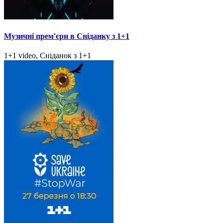
Музичні прем'єри в Сніданку з 1+1
1+1 video, Сніданок з 1+1