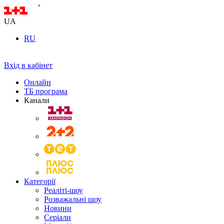
UA
RU
Вхід в кабінет
Онлайн
ТБ програма
Канали
Категорії
Реаліті-шоу
Розважальні шоу
Новини
Серіали