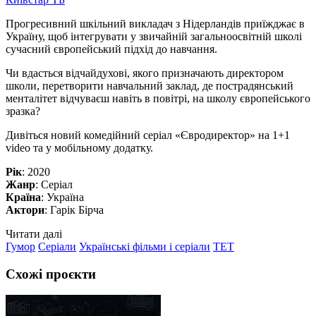
Прогресивний шкільний викладач з Нідерландів приїжджає в
Україну, щоб інтегрувати у звичайній загальноосвітній школі
сучасний європейський підхід до навчання.
Чи вдасться відчайдухові, якого призначають директором
школи, перетворити навчальний заклад, де пострадянський
менталітет відчуваєш навіть в повітрі, на школу європейського
зразка?
Дивіться новий комедійний серіал «Євродиректор» на 1+1
video та у мобільному додатку.
Рік
: 2020
Жанр
: Серіал
Країна
: Україна
Актори
: Гарік Бірча
Читати далі
Гумор
Серіали
Українські фільми і серіали
ТЕТ
Схожі проєкти