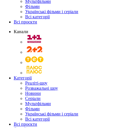
Мультфільми
Фільми
Українські фільми і серіали
Всі категорії
Всі проєкти
Канали
Категорії
Реаліті-шоу
Розважальні шоу
Новини
Серіали
Мультфільми
Фільми
Українські фільми і серіали
Всі категорії
Всі проєкти