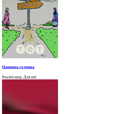
Панянка-селянка
Реаліті-шоу, Для неї