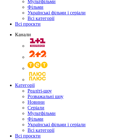
Мультфільми
Фільми
Українські фільми і серіали
Всі категорії
Всі проєкти
Канали
Категорії
Реаліті-шоу
Розважальні шоу
Новини
Серіали
Мультфільми
Фільми
Українські фільми і серіали
Всі категорії
Всі проєкти