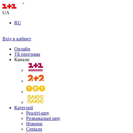
UA
RU
Вхід в кабінет
Онлайн
ТБ програма
Канали
Категорії
Реаліті-шоу
Розважальні шоу
Новини
Серіали