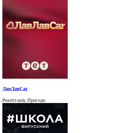
ЛавЛавCar
Реаліті-шоу, Пригоди