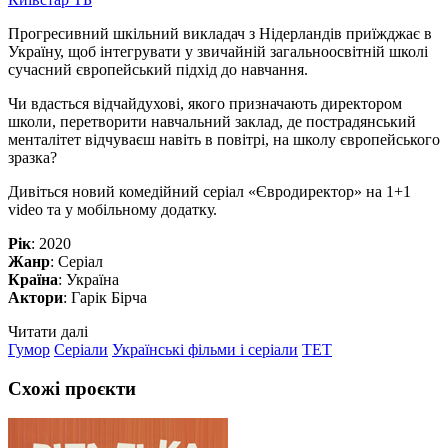
Прогресивний шкільний викладач з Нідерландів приїжджає в
Україну, щоб інтегрувати у звичайній загальноосвітній школі
сучасний європейський підхід до навчання.
Чи вдасться відчайдухові, якого призначають директором
школи, перетворити навчальний заклад, де пострадянський
менталітет відчуваєш навіть в повітрі, на школу європейського
зразка?
Дивіться новий комедійний серіал «Євродиректор» на 1+1
video та у мобільному додатку.
Рік
: 2020
Жанр
: Серіал
Країна
: Україна
Актори
: Гарік Бірча
Читати далі
Гумор
Серіали
Українські фільми і серіали
ТЕТ
Схожі проєкти