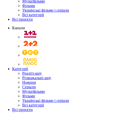
Мультфільми
Фільми
Українські фільми і серіали
Всі категорії
Всі проєкти
Канали
Категорії
Реаліті-шоу
Розважальні шоу
Новини
Серіали
Мультфільми
Фільми
Українські фільми і серіали
Всі категорії
Всі проєкти