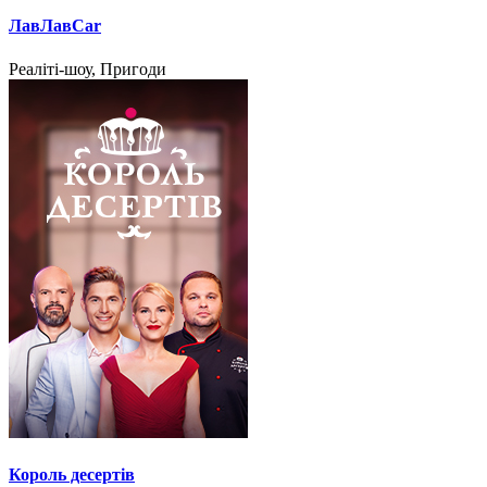
ЛавЛавCar
Реаліті-шоу, Пригоди
Король десертів