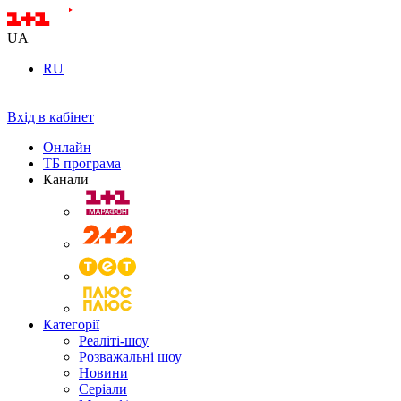
UA
RU
Вхід в кабінет
Онлайн
ТБ програма
Канали
Категорії
Реаліті-шоу
Розважальні шоу
Новини
Серіали