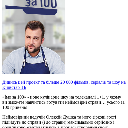
Дивись цей проєкт та більше 20 000 фільмів, серіалів та шоу на
Київстар ТБ
«Їмо за 100» - нове кулінарне шоу на телеканалі 1+1, у якому
ви зможете навчитись готувати неймовірні страви… усього за
100 гривень!
Неймовірний ведучій Олексій Душка та його зіркові гості
підійдуть до справи (і до страви) максимально серйозно і
обов’язково жартуватимуть в процесі створення своїх