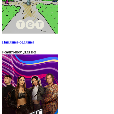
Панянка-селянка
Реаліті-шоу, Для неї