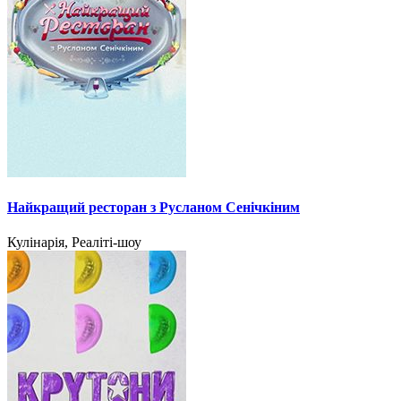
Найкращий ресторан з Русланом Сенічкіним
Кулінарія, Реаліті-шоу