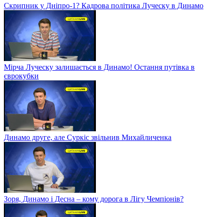
Скрипник у Дніпро-1? Кадрова політика Луческу в Динамо
Мірча Луческу залишається в Динамо! Остання путівка в
єврокубки
Динамо друге, але Суркіс звільнив Михайличенка
Зоря, Динамо і Десна – кому дорога в Лігу Чемпіонів?