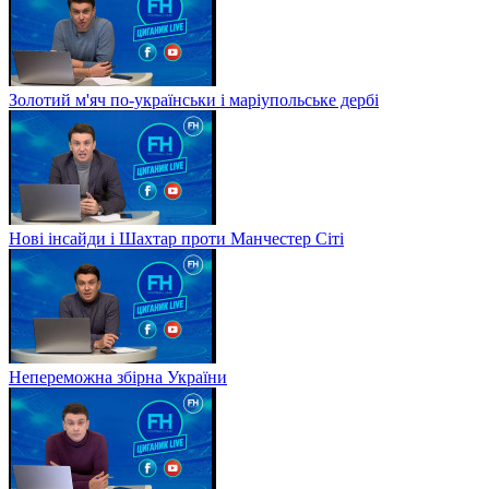
Золотий м'яч по-українськи і маріупольське дербі
Нові інсайди і Шахтар проти Манчестер Сіті
Непереможна збірна України