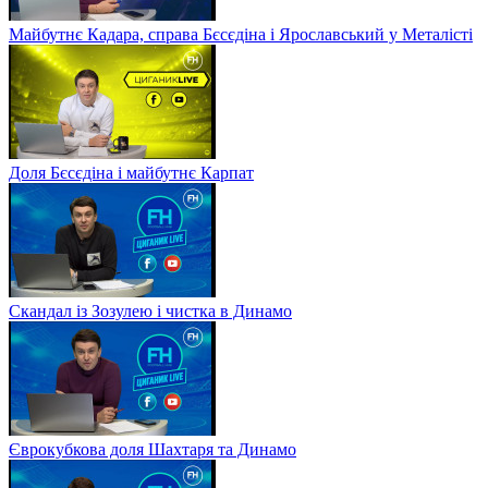
Майбутнє Кадара, справа Бєсєдіна і Ярославський у Металісті
Доля Бєсєдіна і майбутнє Карпат
Скандал із Зозулею і чистка в Динамо
Єврокубкова доля Шахтаря та Динамо