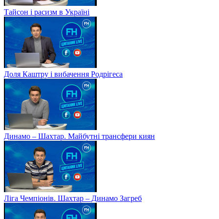
Тайсон і расизм в Україні
Доля Каштру і вибачення Родрігеса
Динамо – Шахтар. Майбутні трансфери киян
Ліга Чемпіонів. Шахтар – Динамо Загреб