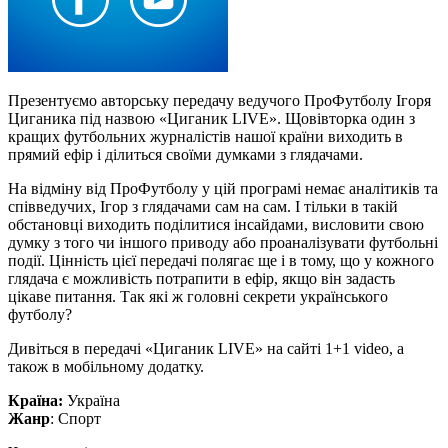
Презентуємо авторську передачу ведучого ПроФутболу Ігоря
Циганика під назвою «Циганик LIVE». Щовівторка один з
кращих футбольних журналістів нашої країни виходить в
прямий ефір і ділиться своїми думками з глядачами.
На відміну від ПроФутболу у цій програмі немає аналітиків та
співведучих, Ігор з глядачами сам на сам. І тільки в такій
обстановці виходить поділитися інсайдами, висловити свою
думку з того чи іншого приводу або проаналізувати футбольні
події. Цінність цієї передачі полягає ще і в тому, що у кожного
глядача є можливість потрапити в ефір, якщо він задасть
цікаве питання. Так які ж головні секрети українського
футболу?
Дивіться в передачі «Циганик LIVE» на сайті 1+1 video, а
також в мобільному додатку.
Країна:
Україна
Жанр
: Спорт