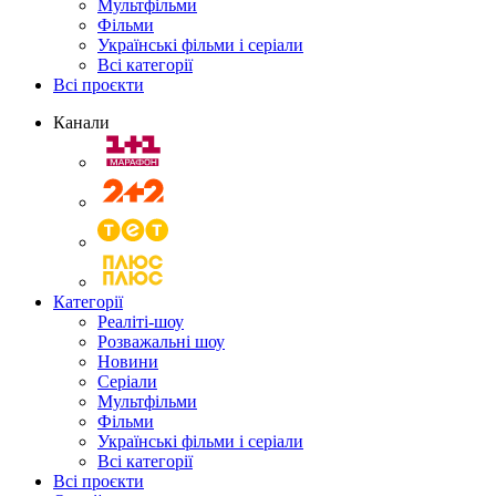
Мультфільми
Фільми
Українські фільми і серіали
Всі категорії
Всі проєкти
Канали
Категорії
Реаліті-шоу
Розважальні шоу
Новини
Серіали
Мультфільми
Фільми
Українські фільми і серіали
Всі категорії
Всі проєкти