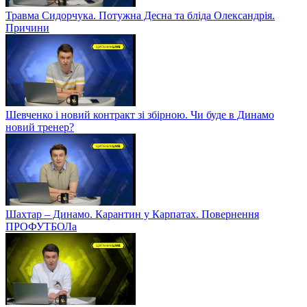
Травма Сидорчука. Потужна Десна та бліда Олександрія.
Причини
Шевченко і новий контракт зі збірною. Чи буде в Динамо
новий тренер?
Шахтар – Динамо. Карантин у Карпатах. Повернення
ПРОФУТБОЛа