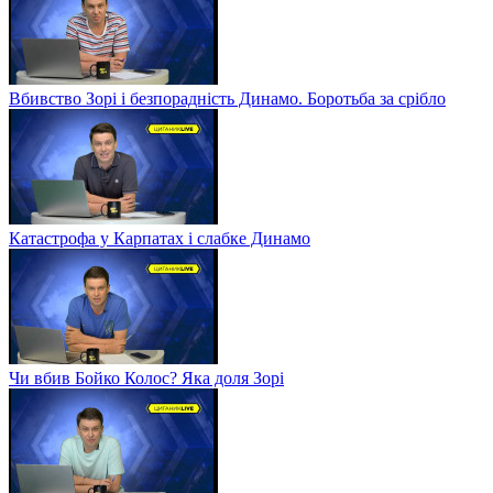
Вбивство Зорі і безпорадність Динамо. Боротьба за срібло
Катастрофа у Карпатах і слабке Динамо
Чи вбив Бойко Колос? Яка доля Зорі