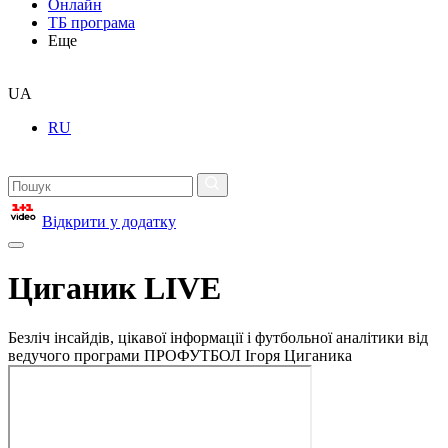
Онлайн
ТБ програма
Еще
UA
RU
Відкрити у додатку
Циганик LIVE
Безліч інсайдів, цікавої інформації і футбольної аналітики від
ведучого програми ПРОФУТБОЛ Ігоря Циганика