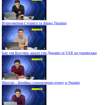
Відродження Супряги та збірна України
Бан для Бєсєдіна, аналіз гри Динамо та VAR по-українськи
Шахтар – Бенфіка і поновлення сезону в Україні