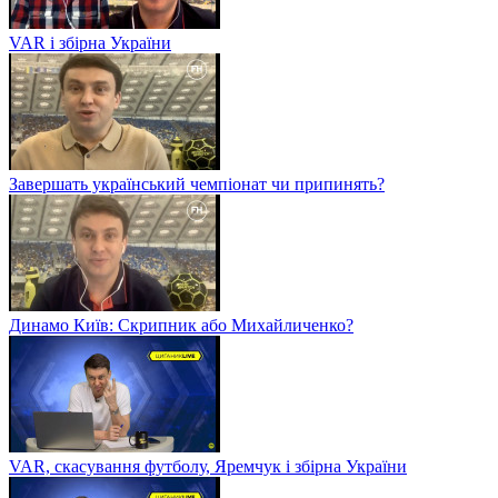
VAR і збірна України
Завершать український чемпіонат чи припинять?
Динамо Київ: Скрипник або Михайличенко?
VAR, скасування футболу, Яремчук і збірна України