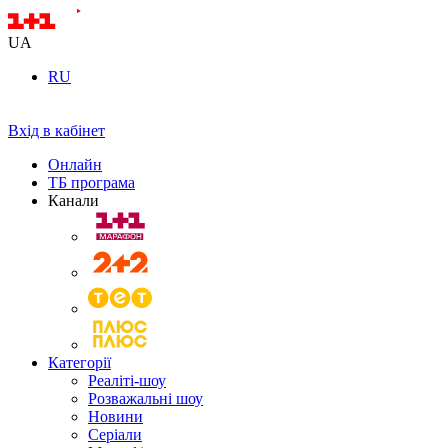
UA
RU
Вхід в кабінет
Онлайн
ТБ програма
Канали
Категорії
Реаліті-шоу
Розважальні шоу
Новини
Серіали