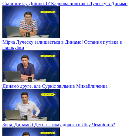
Скрипник у Дніпро-1? Кадрова політика Луческу в Динамо
Мірча Луческу залишається в Динамо! Остання путівка в
єврокубки
Динамо друге, але Суркіс звільнив Михайличенка
Зоря, Динамо і Десна – кому дорога в Лігу Чемпіонів?