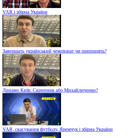
VAR і збірна України
Завершать український чемпіонат чи припинять?
Динамо Київ: Скрипник або Михайличенко?
VAR, скасування футболу, Яремчук і збірна України