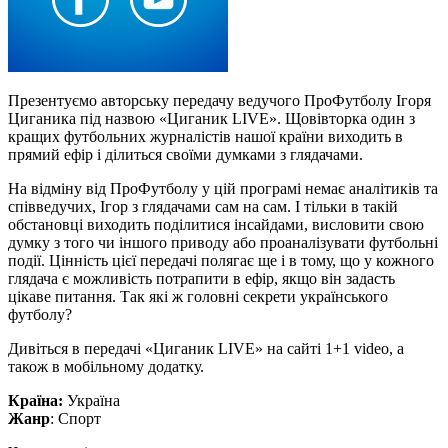
Презентуємо авторську передачу ведучого ПроФутболу Ігоря
Циганика під назвою «Циганик LIVE». Щовівторка один з
кращих футбольних журналістів нашої країни виходить в
прямий ефір і ділиться своїми думками з глядачами.
На відміну від ПроФутболу у цій програмі немає аналітиків та
співведучих, Ігор з глядачами сам на сам. І тільки в такій
обстановці виходить поділитися інсайдами, висловити свою
думку з того чи іншого приводу або проаналізувати футбольні
події. Цінність цієї передачі полягає ще і в тому, що у кожного
глядача є можливість потрапити в ефір, якщо він задасть
цікаве питання. Так які ж головні секрети українського
футболу?
Дивіться в передачі «Циганик LIVE» на сайті 1+1 video, а
також в мобільному додатку.
Країна:
Україна
Жанр
: Спорт