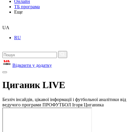
Онлайн
ТБ програма
Еще
UA
RU
Відкрити у додатку
Циганик LIVE
Безліч інсайдів, цікавої інформації і футбольної аналітики від
ведучого програми ПРОФУТБОЛ Ігоря Циганика