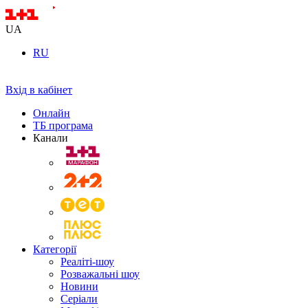
UA
RU
Вхід в кабінет
Онлайн
ТБ програма
Канали
Категорії
Реаліті-шоу
Розважальні шоу
Новини
Серіали