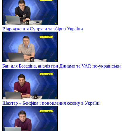
Відродження Супряги та збірна України
Бан для Бєсєдіна, аналіз гри Динамо та VAR по-українськи
Шахтар – Бенфіка і поновлення сезону в Україні