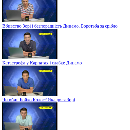
Вбивство Зорі і безпорадність Динамо. Боротьба за срібло
Катастрофа у Карпатах і слабке Динамо
Чи вбив Бойко Колос? Яка доля Зорі