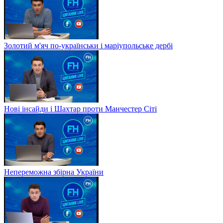
Золотий м'яч по-українськи і маріупольське дербі
Нові інсайди і Шахтар проти Манчестер Сіті
Непереможна збірна України