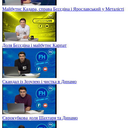
Майбутнє Кадара, справа Бєсєдіна і Ярославський у Металісті
Доля Бєсєдіна і майбутнє Карпат
Скандал із Зозулею і чистка в Динамо
Єврокубкова доля Шахтаря та Динамо