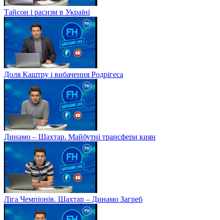
Тайсон і расизм в Україні
Доля Каштру і вибачення Родрігеса
Динамо – Шахтар. Майбутні трансфери киян
Ліга Чемпіонів. Шахтар – Динамо Загреб