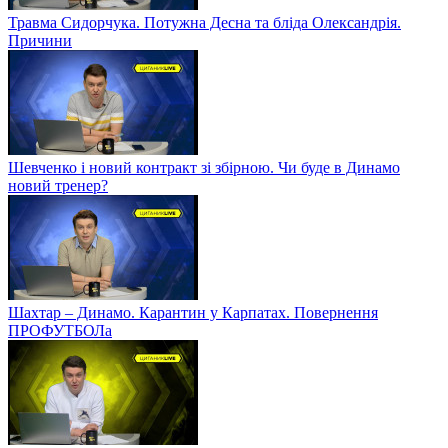
Травма Сидорчука. Потужна Десна та бліда Олександрія.
Причини
Шевченко і новий контракт зі збірною. Чи буде в Динамо
новий тренер?
Шахтар – Динамо. Карантин у Карпатах. Повернення
ПРОФУТБОЛа