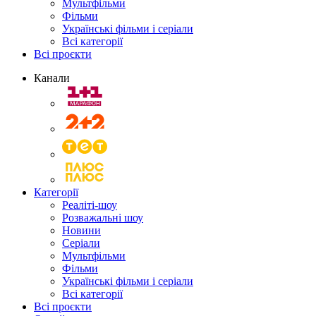
Мультфільми
Фільми
Українські фільми і серіали
Всі категорії
Всі проєкти
Канали
Категорії
Реаліті-шоу
Розважальні шоу
Новини
Серіали
Мультфільми
Фільми
Українські фільми і серіали
Всі категорії
Всі проєкти