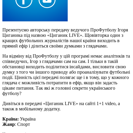
Презентуємо авторську передачу ведучого ПроФутболу Ігоря
Циганика під назвою «Циганик LIVE». Щовівторка один з
кращих футбольних журналістів нашої країни виходить в
прямий ефір і ділиться своїми думками з глядачами.
На відміну від ПроФутболу у цій програмі немає аналітиків та
співведучих, Ігор з глядачами сам на сам. І тільки в такій
обстановці виходить поділитися інсайдами, висловити свою
думку з того чи іншого приводу або проаналізувати футбольні
події. Цінність цієї передачі полягає ще і в тому, що у кожного
глядача є можливість потрапити в ефір, якщо він задасть
цікаве питання. Так які ж головні секрети українського
футболу?
Дивіться в передачі «Циганик LIVE» на сайті 1+1 video, а
також в мобільному додатку.
Країна:
Україна
Жанр
: Спорт