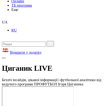
Онлайн
ТБ програма
Еще
UA
RU
Відкрити у додатку
Циганик LIVE
Безліч інсайдів, цікавої інформації і футбольної аналітики від
ведучого програми ПРОФУТБОЛ Ігоря Циганика