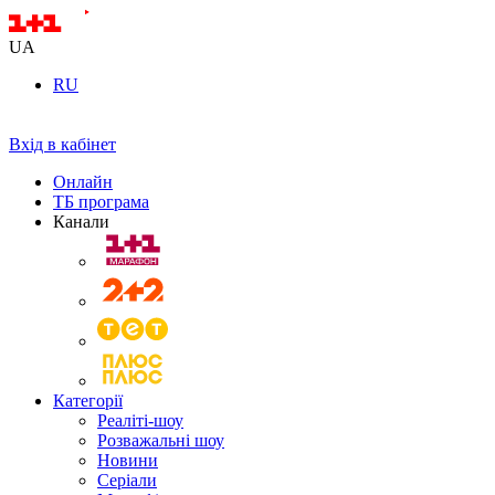
UA
RU
Вхід в кабінет
Онлайн
ТБ програма
Канали
Категорії
Реаліті-шоу
Розважальні шоу
Новини
Серіали