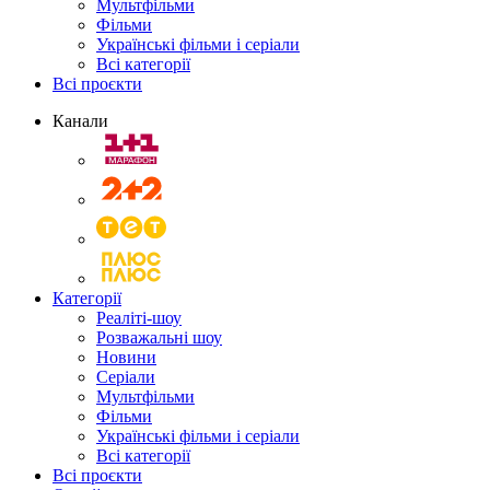
Мультфільми
Фільми
Українські фільми і серіали
Всі категорії
Всі проєкти
Канали
Категорії
Реаліті-шоу
Розважальні шоу
Новини
Серіали
Мультфільми
Фільми
Українські фільми і серіали
Всі категорії
Всі проєкти