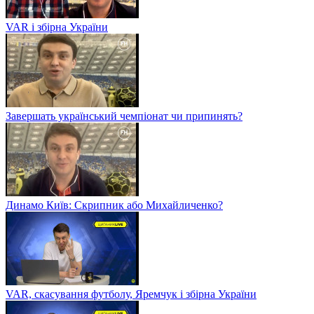
VAR і збірна України
Завершать український чемпіонат чи припинять?
Динамо Київ: Скрипник або Михайличенко?
VAR, скасування футболу, Яремчук і збірна України