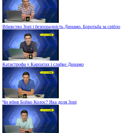
Вбивство Зорі і безпорадність Динамо. Боротьба за срібло
Катастрофа у Карпатах і слабке Динамо
Чи вбив Бойко Колос? Яка доля Зорі