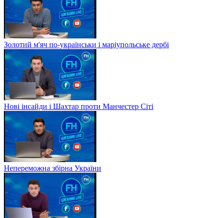
Золотий м'яч по-українськи і маріупольське дербі
Нові інсайди і Шахтар проти Манчестер Сіті
Непереможна збірна України