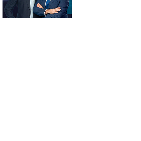
Спецкор
Новини, 2+2
Про проєкт
Угода
Політика конфіденційності
Правила користуванням сайтом
Рекламодавцям
Ініціатива «Чисте небо»
Блокування реклами