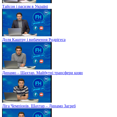
Тайсон і расизм в Україні
Доля Каштру і вибачення Родрігеса
Динамо – Шахтар. Майбутні трансфери киян
Ліга Чемпіонів. Шахтар – Динамо Загреб