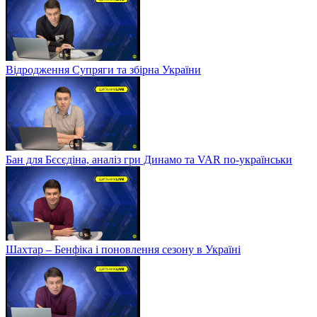
Відродження Супряги та збірна України
Бан для Бєсєдіна, аналіз гри Динамо та VAR по-українськи
Шахтар – Бенфіка і поновлення сезону в Україні