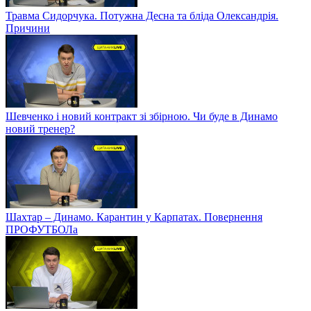
Травма Сидорчука. Потужна Десна та бліда Олександрія.
Причини
Шевченко і новий контракт зі збірною. Чи буде в Динамо
новий тренер?
Шахтар – Динамо. Карантин у Карпатах. Повернення
ПРОФУТБОЛа