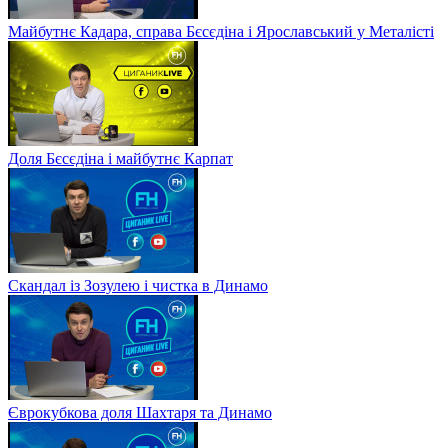
Майбутнє Кадара, справа Бєсєдіна і Ярославський у Металісті
Доля Бєсєдіна і майбутнє Карпат
Скандал із Зозулею і чистка в Динамо
Єврокубкова доля Шахтаря та Динамо