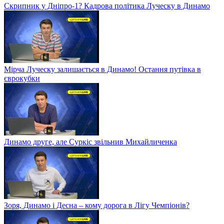
Скрипник у Дніпро-1? Кадрова політика Луческу в Динамо
Мірча Луческу залишається в Динамо! Остання путівка в
єврокубки
Динамо друге, але Суркіс звільнив Михайличенка
Зоря, Динамо і Десна – кому дорога в Лігу Чемпіонів?