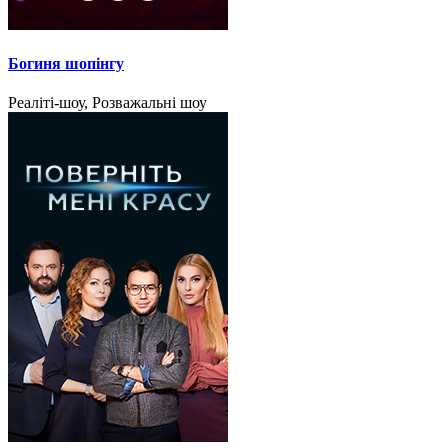
Богиня шопінгу
Реаліті-шоу, Розважальні шоу