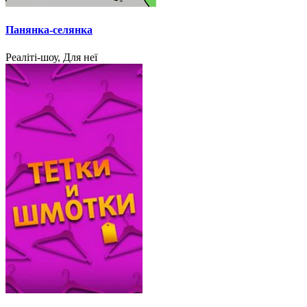
Панянка-селянка
Реаліті-шоу, Для неї