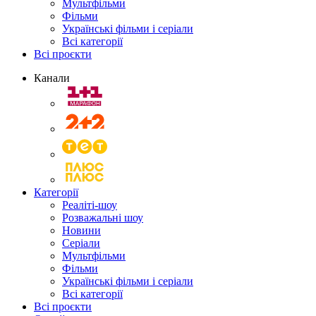
Мультфільми
Фільми
Українські фільми і серіали
Всі категорії
Всі проєкти
Канали
Категорії
Реаліті-шоу
Розважальні шоу
Новини
Серіали
Мультфільми
Фільми
Українські фільми і серіали
Всі категорії
Всі проєкти