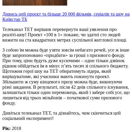
Дивись цей проєкт та більше 20 000 фільмів, серіалів та шоу на
Київстар ТБ
Телеканал ТЕТ вирішив перевернути ваші уявлення про
реаліті-шоу! Проект «100 в 1» покаже, чи здатні сто людей
вижити на ста квадратних метрах суспільної житлової площі.
З собою їм можна буде узяти зовсім небагато речей, усе ж інше
буде запропоновано «придбати» за гроші з призового фонду.
При тому, ціни будуть дуже кусючими – один тільки дзвінок
рідним обійдеться їм в мінус п’ять тисяч зі спільного бюджету.
Щотижня герої шоу на ТЕТ обиратимуть лідера, який
вирішуватиме, які учасники мають покинути проект.
Збільшити ж суму кінцевого призу можна буде, виконуючи
різні завдання. В результаті, після 42 днів спільного існування,
залишиться тільки один переможець, який і забере собі усе, що
лишиться від трьох мільйонів – початкової суми призового
фонду.
Дивіться телеканал ТЕТ, та дізнайтесь, чим скінчиться цей
соціальний експеримент!
Рік:
2018