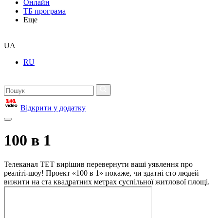
Онлайн
ТБ програма
Еще
UA
RU
Відкрити у додатку
100 в 1
Телеканал ТЕТ вирішив перевернути ваші уявлення про
реаліті-шоу! Проект «100 в 1» покаже, чи здатні сто людей
вижити на ста квадратних метрах суспільної житлової площі.