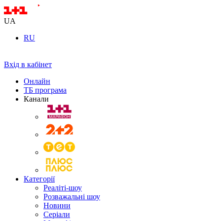
UA
RU
Вхід в кабінет
Онлайн
ТБ програма
Канали
Категорії
Реаліті-шоу
Розважальні шоу
Новини
Серіали