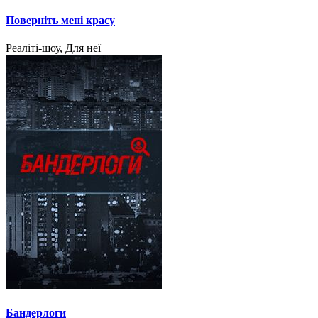
Поверніть мені красу
Реаліті-шоу, Для неї
Бандерлоги