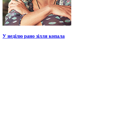
У неділю рано зілля копала
1+1 video, Для неї