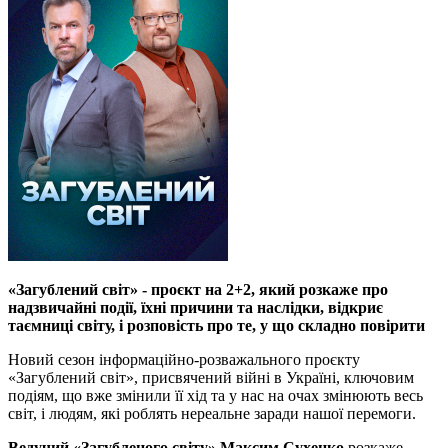
«Загублений світ» - проєкт на 2+2, який розкаже про
надзвичайні події, їхні причини та наслідки, відкриє
таємниці світу, і розповість про те, у що складно повірити
Новий сезон інформаційно-розважального проєкту
«Загублений світ», присвячений війні в Україні, ключовим
подіям, що вже змінили її хід та у нас на очах змінюють весь
світ, і людям, які роблять нереальне заради нашої перемоги.
Ведучий «Загубленого світу» Максим Сухенко
розкаже