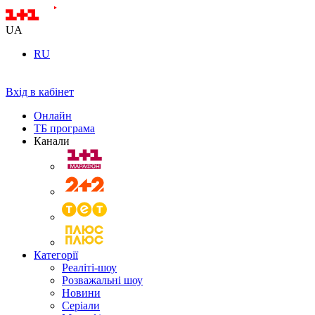
UA
RU
Вхід в кабінет
Онлайн
ТБ програма
Канали
Категорії
Реаліті-шоу
Розважальні шоу
Новини
Серіали