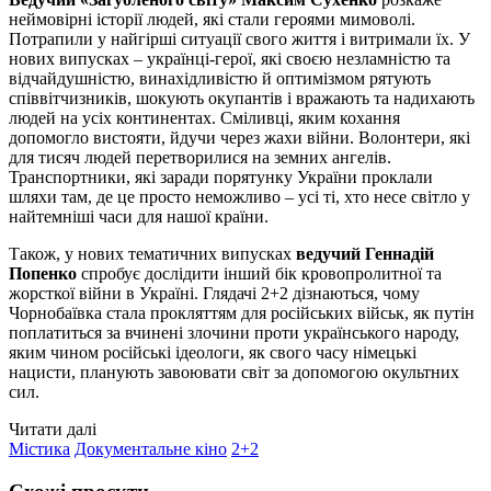
неймовірні історії людей, які стали героями мимоволі.
Потрапили у найгірші ситуації свого життя і витримали їх. У
нових випусках – українці-герої, які своєю незламністю та
відчайдушністю, винахідливістю й оптимізмом рятують
співвітчизників, шокують окупантів і вражають та надихають
людей на усіх континентах. Сміливці, яким кохання
допомогло вистояти, йдучи через жахи війни. Волонтери, які
для тисяч людей перетворилися на земних ангелів.
Транспортники, які заради порятунку України проклали
шляхи там, де це просто неможливо – усі ті, хто несе світло у
найтемніші часи для нашої країни.
Також, у нових тематичних випусках
ведучий Геннадій
Попенко
спробує дослідити інший бік кровопролитної та
жорсткої війни в Україні. Глядачі 2+2 дізнаються, чому
Чорнобаївка стала прокляттям для російських військ, як путін
поплатиться за вчинені злочини проти українського народу,
яким чином російські ідеологи, як свого часу німецькі
нацисти, планують завоювати світ за допомогою окультних
сил.
Читати далі
Містика
Документальне кіно
2+2