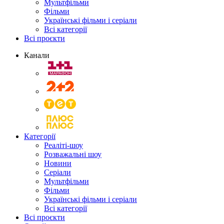
Мультфільми
Фільми
Українські фільми і серіали
Всі категорії
Всі проєкти
Канали
Категорії
Реаліті-шоу
Розважальні шоу
Новини
Серіали
Мультфільми
Фільми
Українські фільми і серіали
Всі категорії
Всі проєкти