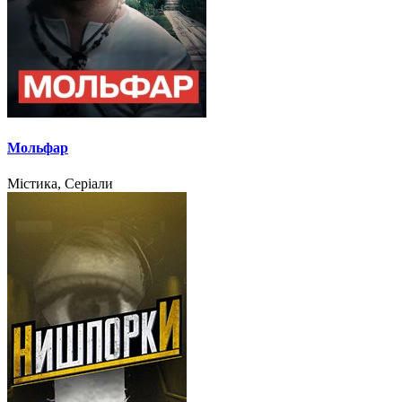
Мольфар
Містика, Серіали