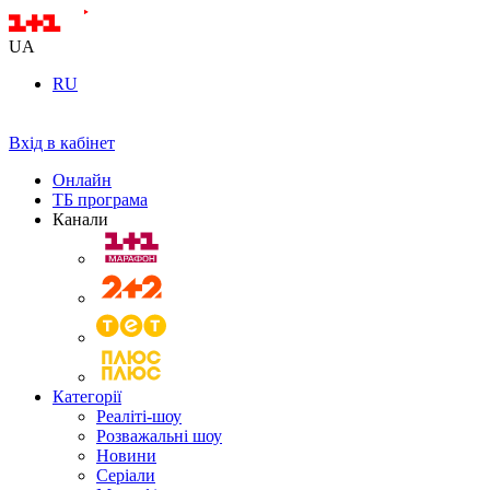
UA
RU
Вхід в кабінет
Онлайн
ТБ програма
Канали
Категорії
Реаліті-шоу
Розважальні шоу
Новини
Серіали