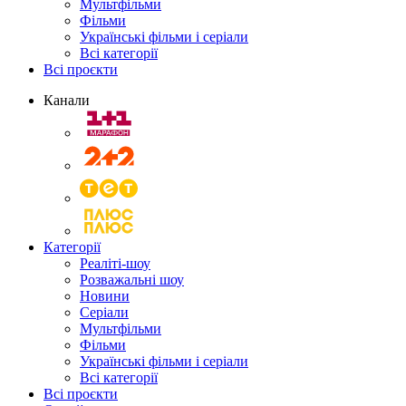
Мультфільми
Фільми
Українські фільми і серіали
Всі категорії
Всі проєкти
Канали
Категорії
Реаліті-шоу
Розважальні шоу
Новини
Серіали
Мультфільми
Фільми
Українські фільми і серіали
Всі категорії
Всі проєкти