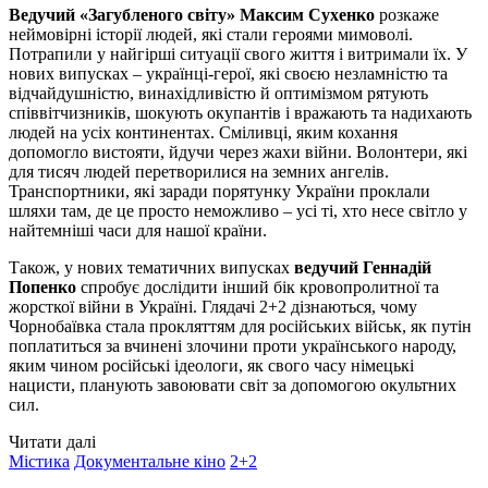
Ведучий «Загубленого світу» Максим Сухенко
розкаже
неймовірні історії людей, які стали героями мимоволі.
Потрапили у найгірші ситуації свого життя і витримали їх. У
нових випусках – українці-герої, які своєю незламністю та
відчайдушністю, винахідливістю й оптимізмом рятують
співвітчизників, шокують окупантів і вражають та надихають
людей на усіх континентах. Сміливці, яким кохання
допомогло вистояти, йдучи через жахи війни. Волонтери, які
для тисяч людей перетворилися на земних ангелів.
Транспортники, які заради порятунку України проклали
шляхи там, де це просто неможливо – усі ті, хто несе світло у
найтемніші часи для нашої країни.
Також, у нових тематичних випусках
ведучий Геннадій
Попенко
спробує дослідити інший бік кровопролитної та
жорсткої війни в Україні. Глядачі 2+2 дізнаються, чому
Чорнобаївка стала прокляттям для російських військ, як путін
поплатиться за вчинені злочини проти українського народу,
яким чином російські ідеологи, як свого часу німецькі
нацисти, планують завоювати світ за допомогою окультних
сил.
Читати далі
Містика
Документальне кіно
2+2