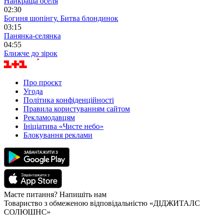
Найкраща оселя
02:30
Богиня шопінгу. Битва блондинок
03:15
Панянка-селянка
04:55
Ближче до зірок
Про проєкт
Угода
Політика конфіденційності
Правила користуванням сайтом
Рекламодавцям
Ініціатива «Чисте небо»
Блокування реклами
Маєте питання? Напишіть нам
Товариство з обмеженою відповідальністю «ДІДЖИТАЛС
СОЛЮШНС»