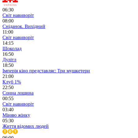
06:30
Світ навиворіт
08:00
Сніданок. Вихідний
11:00
Світ навиворіт
14:15
Шоколад
16:50
Дулітл
18:50
Імперія кіно представляє: Три мушкетери
21:00
Клуб 1%
22:50
Сонна лощина
00:55
Світ навиворіт
03:40
Міняю жінку
05:30
Життя відомих людей
06:00