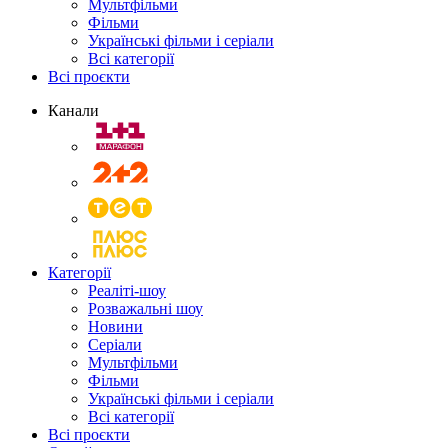
Мультфільми
Фільми
Українські фільми і серіали
Всі категорії
Всі проєкти
Канали
Категорії
Реаліті-шоу
Розважальні шоу
Новини
Серіали
Мультфільми
Фільми
Українські фільми і серіали
Всі категорії
Всі проєкти