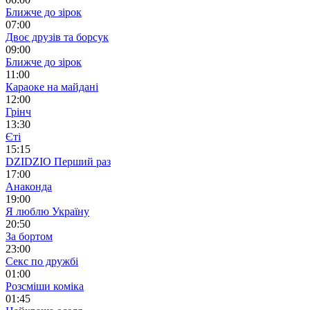
Ближче до зірок
07:00
Двоє друзів та борсук
09:00
Ближче до зірок
11:00
Караоке на майдані
12:00
Грінч
13:30
Єті
15:15
DZIDZIO Перший раз
17:00
Анаконда
19:00
Я люблю Україну
20:50
За бортом
23:00
Секс по дружбі
01:00
Розсміши коміка
01:45