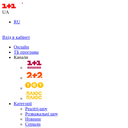
UA
RU
Вхід в кабінет
Онлайн
ТБ програма
Канали
Категорії
Реаліті-шоу
Розважальні шоу
Новини
Серіали