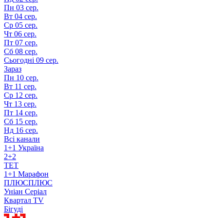
Пн
03 сер.
Вт
04 сер.
Ср
05 сер.
Чт
06 сер.
Пт
07 сер.
Сб
08 сер.
Сьогодні
09 сер.
Зараз
Пн
10 сер.
Вт
11 сер.
Ср
12 сер.
Чт
13 сер.
Пт
14 сер.
Сб
15 сер.
Нд
16 сер.
Всі канали
1+1 Україна
2+2
TET
1+1 Марафон
ПЛЮСПЛЮС
Уніан Серіал
Квартал TV
Бігуді