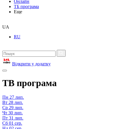
Онлайн
ТБ програма
Еще
UA
RU
Відкрити у додатку
ТВ програма
Пн
27 лип.
Вт
28 лип.
Ср
29 лип.
Чт
30 лип.
Пт
31 лип.
Сб
01 сер.
Нд
02 сер.