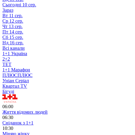
Сьогодні
10 сер.
Зараз
Вт
11 сер.
Ср
12 сер.
Чт
13 сер.
Пт
14 сер.
Сб
15 сер.
Нд
16 сер.
Всі канали
1+1 Україна
2+2
TET
1+1 Марафон
ПЛЮСПЛЮС
Уніан Серіал
Квартал TV
Бігуді
06:00
Життя відомих людей
06:30
Сніданок з 1+1
10:30
Міняю жінку