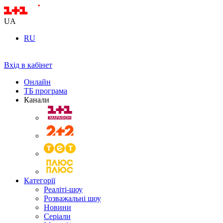
UA
RU
Вхід в кабінет
Онлайн
ТБ програма
Канали
Категорії
Реаліті-шоу
Розважальні шоу
Новини
Серіали