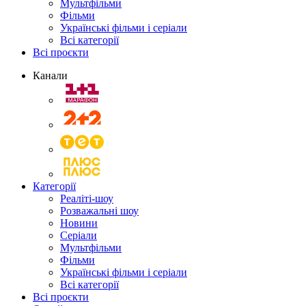
Мультфільми
Фільми
Українські фільми і серіали
Всі категорії
Всі проєкти
Канали
Категорії
Реаліті-шоу
Розважальні шоу
Новини
Серіали
Мультфільми
Фільми
Українські фільми і серіали
Всі категорії
Всі проєкти