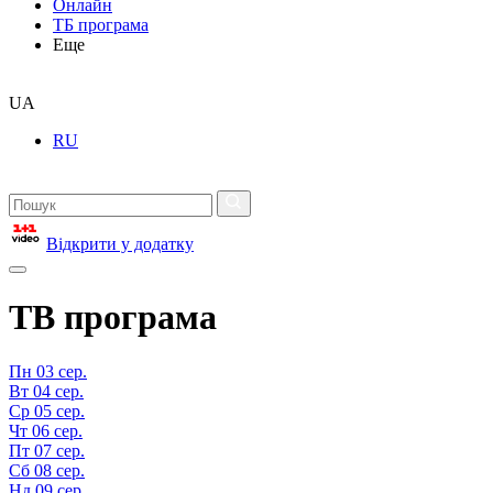
Онлайн
ТБ програма
Еще
UA
RU
Відкрити у додатку
ТВ програма
Пн
03 сер.
Вт
04 сер.
Ср
05 сер.
Чт
06 сер.
Пт
07 сер.
Сб
08 сер.
Нд
09 сер.