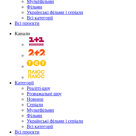
Мультфільми
Фільми
Українські фільми і серіали
Всі категорії
Всі проєкти
Канали
Категорії
Реаліті-шоу
Розважальні шоу
Новини
Серіали
Мультфільми
Фільми
Українські фільми і серіали
Всі категорії
Всі проєкти