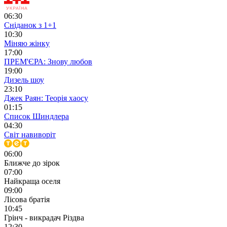
06:30
Сніданок з 1+1
10:30
Міняю жінку
17:00
ПРЕМ'ЄРА: Знову любов
19:00
Дизель шоу
23:10
Джек Раян: Теорія хаосу
01:15
Список Шиндлера
04:30
Світ навиворіт
06:00
Ближче до зірок
07:00
Найкраща оселя
09:00
Лісова братія
10:45
Грінч - викрадач Різдва
12:30