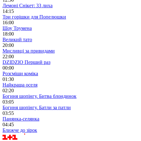
Лемоні Снікет: 33 лиха
14:15
Три горішки для Попелюшки
16:00
Шоу Трумена
18:00
Великий тато
20:00
Мисливці за привидами
22:00
DZIDZIO Перший раз
00:00
Розсміши коміка
01:30
Найкраща оселя
02:20
Богиня шопінгу. Битва блондинок
03:05
Богиня шопінгу. Батли за патли
03:55
Панянка-селянка
04:45
Ближче до зірок