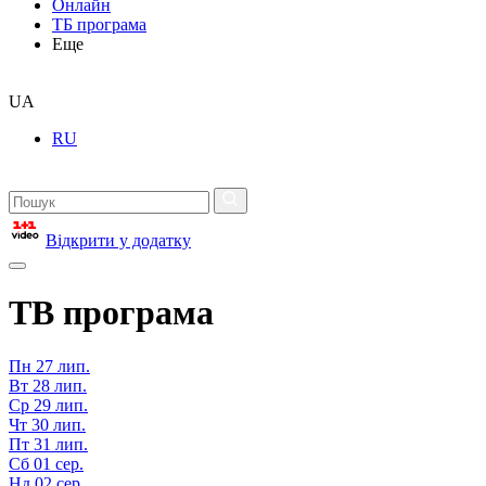
Онлайн
ТБ програма
Еще
UA
RU
Відкрити у додатку
ТВ програма
Пн
27 лип.
Вт
28 лип.
Ср
29 лип.
Чт
30 лип.
Пт
31 лип.
Сб
01 сер.
Нд
02 сер.