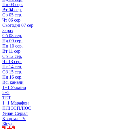
Пн
03 сер.
Вт
04 сер.
Ср
05 сер.
Чт
06 сер.
Сьогодні
07 сер.
Зараз
Сб
08 сер.
Нд
09 сер.
Пн
10 сер.
Вт
11 сер.
Ср
12 сер.
Чт
13 сер.
Пт
14 сер.
Сб
15 сер.
Нд
16 сер.
Всі канали
1+1 Україна
2+2
TET
1+1 Марафон
ПЛЮСПЛЮС
Уніан Серіал
Квартал TV
Бігуді