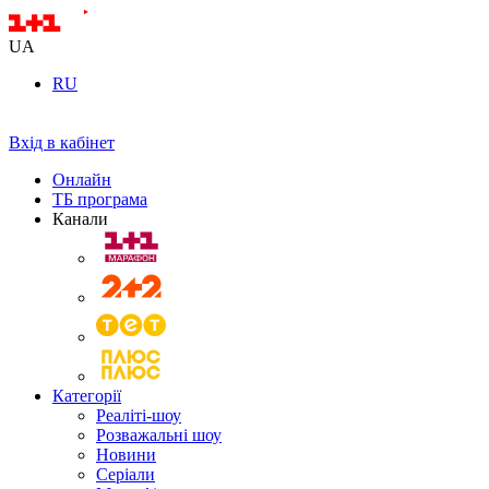
UA
RU
Вхід в кабінет
Онлайн
ТБ програма
Канали
Категорії
Реаліті-шоу
Розважальні шоу
Новини
Серіали