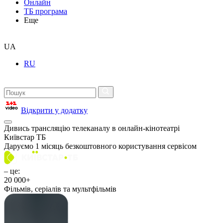
Онлайн
ТБ програма
Еще
UA
RU
Відкрити у додатку
Дивись трансляцію телеканалу
в онлайн-кінотеатрі
Київстар ТБ
Даруємо
1 місяць безкоштовного
користування сервісом
– це:
20 000+
Фільмів, серіалів та мультфільмів