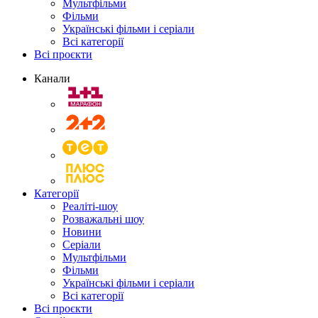
Мультфільми
Фільми
Українські фільми і серіали
Всі категорії
Всі проєкти
Канали
Категорії
Реаліті-шоу
Розважальні шоу
Новини
Серіали
Мультфільми
Фільми
Українські фільми і серіали
Всі категорії
Всі проєкти