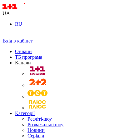
UA
RU
Вхід в кабінет
Онлайн
ТБ програма
Канали
Категорії
Реаліті-шоу
Розважальні шоу
Новини
Серіали