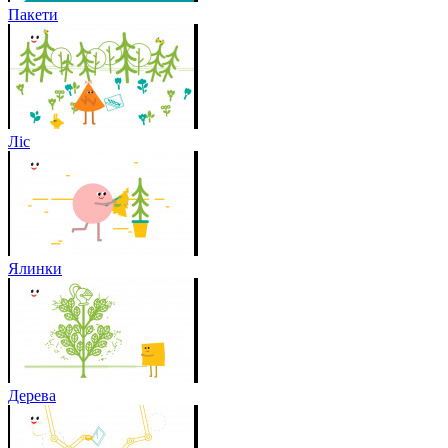
Пакети
Ліс
Ялинки
Дерева