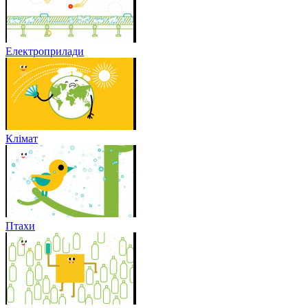
Електроприлади
Клімат
Птахи