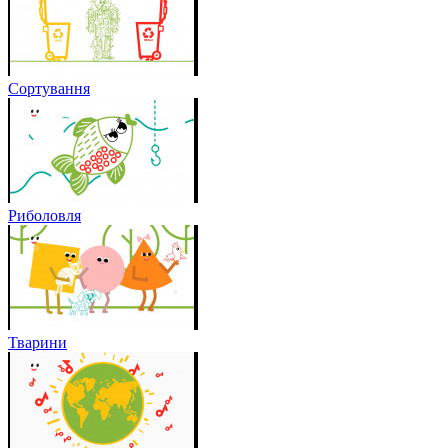
Сортування
Риболовля
Тварини