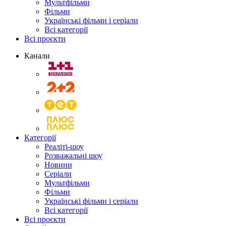
Мультфільми
Фільми
Українські фільми і серіали
Всі категорії
Всі проєкти
Канали
Категорії
Реаліті-шоу
Розважальні шоу
Новини
Серіали
Мультфільми
Фільми
Українські фільми і серіали
Всі категорії
Всі проєкти