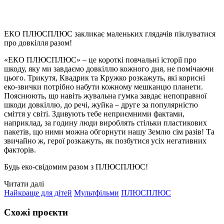
ЕКО ПЛЮСПЛЮС закликає маленьких глядачів піклуватися
про довкілля разом!
«ЕКО ПЛЮСПЛЮС» – це короткі повчальні історії про
шкоду, яку ми завдаємо довкіллю кожного дня, не помічаючи
цього. Трикутя, Квадрик та Кружко розкажуть, які корисні
еко-звички потрібно набути кожному мешканцю планети.
Пояснюють, що навіть жувальна гумка завдає непоправної
шкоди довкіллю, до речі, жуйка – друге за популярністю
сміття у світі. Здивують тебе неприємними фактами,
наприклад, за годину люди вироблять стільки пластикових
пакетів, що ними можна обгорнути нашу Землю сім разів! Та
звичайно ж, герої розкажуть, як позбутися усіх негативних
факторів.
Будь еко-свідомим разом з ПЛЮСПЛЮС!
Читати далі
Найкраще для дітей
Мультфільми
ПЛЮСПЛЮС
Схожі проєкти