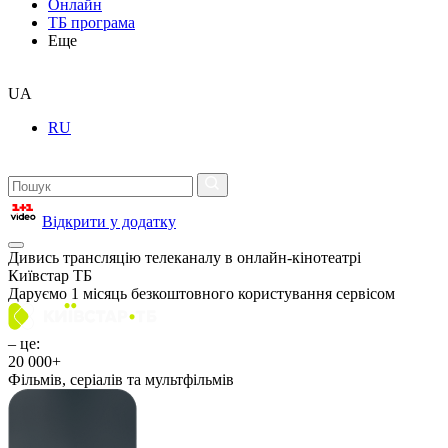
Онлайн
ТБ програма
Еще
UA
RU
Відкрити у додатку
Дивись трансляцію телеканалу
в онлайн-кінотеатрі
Київстар ТБ
Даруємо
1 місяць безкоштовного
користування сервісом
– це:
20 000+
Фільмів, серіалів та мультфільмів