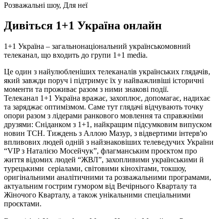
Розважальні шоу, Для неї
Дивіться 1+1 Україна онлайн
1+1 Україна – загальнонаціональний українськомовний
телеканал, що входить до групи 1+1 media.
Це один з найулюбленіших телеканалів українських глядачів,
який завжди поруч і підтримує їх у найважливіші історичні
моменти та проживає разом з ними знакові події.
Телеканал 1+1 Україна вражає, захоплює, допомагає, надихає
та заряджає оптимізмом. Саме тут глядачі відчувають точку
опори разом з лідерами ранкового мовлення та справжніми
друзями: Сніданком з 1+1, найкращим підсумковим випуском
новин ТСН. Тиждень з Аллою Мазур, з відвертими інтерв'ю
впливових людей одній з найзнаковіших телеведучих України
“VIP з Наталією Мосейчук”, флагманським проєктом про
життя відомих людей “ЖВЛ”, захопливими українськими й
турецькими серіалами, світовими кінохітами, токшоу,
оригінальними аналітичними та розважальними програмами,
актуальним гострим гумором від Вечірнього Кварталу та
Жіночого Кварталу, а також унікальними спеціальними
проєктами.