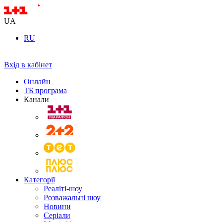
UA
RU
Вхід в кабінет
Онлайн
ТБ програма
Канали
Категорії
Реаліті-шоу
Розважальні шоу
Новини
Серіали