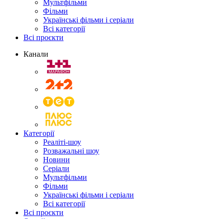
Мультфільми
Фільми
Українські фільми і серіали
Всі категорії
Всі проєкти
Канали
Категорії
Реаліті-шоу
Розважальні шоу
Новини
Серіали
Мультфільми
Фільми
Українські фільми і серіали
Всі категорії
Всі проєкти