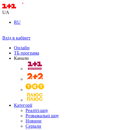
UA
RU
Вхід в кабінет
Онлайн
ТБ програма
Канали
Категорії
Реаліті-шоу
Розважальні шоу
Новини
Серіали