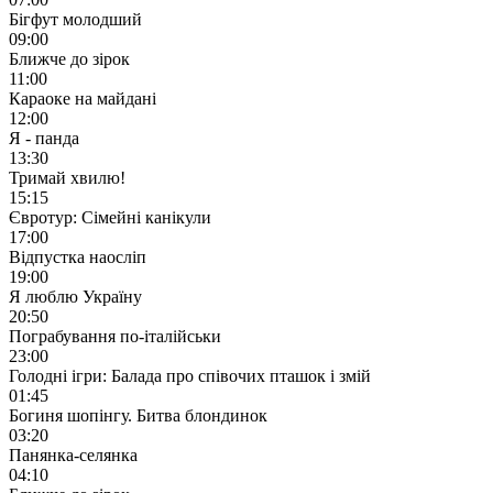
Бігфут молодший
09:00
Ближче до зірок
11:00
Караоке на майдані
12:00
Я - панда
13:30
Тримай хвилю!
15:15
Євротур: Сімейні канікули
17:00
Відпустка наосліп
19:00
Я люблю Україну
20:50
Пограбування по-італійськи
23:00
Голодні ігри: Балада про співочих пташок і змій
01:45
Богиня шопінгу. Битва блондинок
03:20
Панянка-селянка
04:10