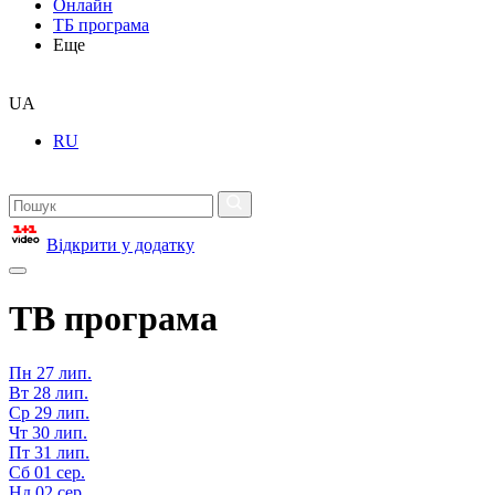
Онлайн
ТБ програма
Еще
UA
RU
Відкрити у додатку
ТВ програма
Пн
27 лип.
Вт
28 лип.
Ср
29 лип.
Чт
30 лип.
Пт
31 лип.
Сб
01 сер.
Нд
02 сер.