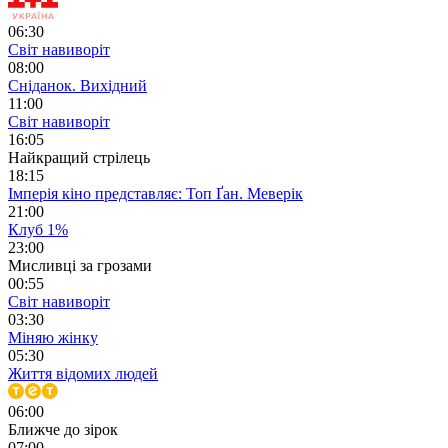
06:30
Світ навиворіт
08:00
Сніданок. Вихідний
11:00
Світ навиворіт
16:05
Найкращий стрілець
18:15
Імперія кіно представляє: Топ Ґан. Меверік
21:00
Клуб 1%
23:00
Мисливці за грозами
00:55
Світ навиворіт
03:30
Міняю жінку
05:30
Життя відомих людей
06:00
Ближче до зірок
07:00