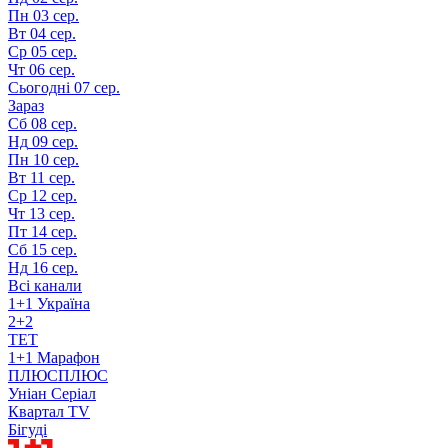
Пн
03 сер.
Вт
04 сер.
Ср
05 сер.
Чт
06 сер.
Сьогодні
07 сер.
Зараз
Сб
08 сер.
Нд
09 сер.
Пн
10 сер.
Вт
11 сер.
Ср
12 сер.
Чт
13 сер.
Пт
14 сер.
Сб
15 сер.
Нд
16 сер.
Всі канали
1+1 Україна
2+2
TET
1+1 Марафон
ПЛЮСПЛЮС
Уніан Серіал
Квартал TV
Бігуді