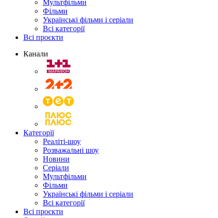
Мультфільми
Фільми
Українські фільми і серіали
Всі категорії
Всі проєкти
Канали
Категорії
Реаліті-шоу
Розважальні шоу
Новини
Серіали
Мультфільми
Фільми
Українські фільми і серіали
Всі категорії
Всі проєкти