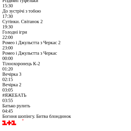
Різдвяні туфельки
15:30
До зустрічі з тобою
17:30
Сутінки. Світанок 2
19:30
Голодні ігри
22:00
Ромео і Джульєтта з Черкас 2
23:00
Ромео і Джульєтта з Черкас
00:00
Тілоохоронець К-2
01:20
Вечірка 3
02:15
Вечірка 2
03:05
#ЯЖЕБАТЬ
03:55
Батько рулить
04:45
Богиня шопінгу. Битва блондинок