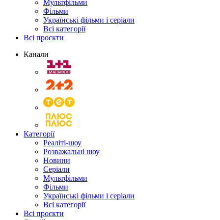
Мультфільми
Фільми
Українські фільми і серіали
Всі категорії
Всі проєкти
Канали
Категорії
Реаліті-шоу
Розважальні шоу
Новини
Серіали
Мультфільми
Фільми
Українські фільми і серіали
Всі категорії
Всі проєкти