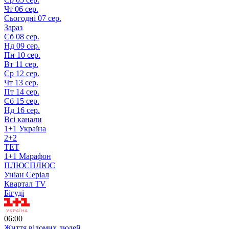
Чт
06 сер.
Сьогодні
07 сер.
Зараз
Сб
08 сер.
Нд
09 сер.
Пн
10 сер.
Вт
11 сер.
Ср
12 сер.
Чт
13 сер.
Пт
14 сер.
Сб
15 сер.
Нд
16 сер.
Всі канали
1+1 Україна
2+2
TET
1+1 Марафон
ПЛЮСПЛЮС
Уніан Серіал
Квартал TV
Бігуді
06:00
Життя відомих людей