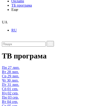
Онлайн
ТБ програма
Еще
UA
RU
ТВ програма
Пн
27 лип.
Вт
28 лип.
Ср
29 лип.
Чт
30 лип.
Пт
31 лип.
Сб
01 сер.
Нд
02 сер.
Пн
03 сер.
Вт
04 сер.
Ср
05 сер.