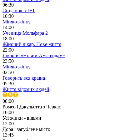
06:30
Сніданок з 1+1
10:30
Міняю жінку
14:00
Учениця Мольфара 2
18:00
Жіночий лікар. Нове життя
22:00
Лікарня «Новий Амстердам»
23:50
Міняю жінку
02:50
Говорить вся країна
05:30
Життя відомих людей
08:00
Ромео і Джульєтта з Черкас
10:00
Усі жінки - відьми
12:00
Дора і загублене місто
13:45