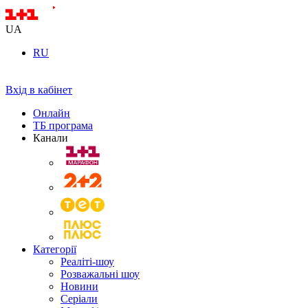
UA
RU
Вхід в кабінет
Онлайн
ТБ програма
Канали
Категорії
Реаліті-шоу
Розважальні шоу
Новини
Серіали