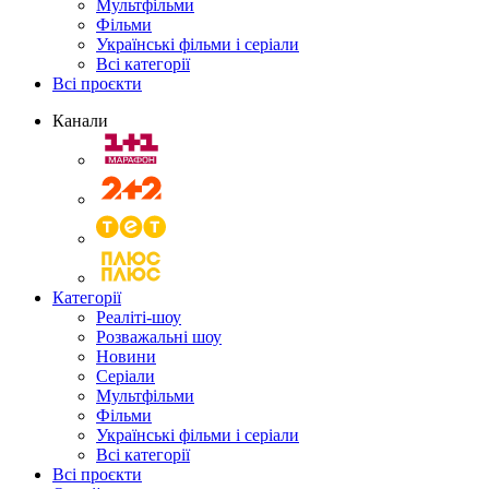
Мультфільми
Фільми
Українські фільми і серіали
Всі категорії
Всі проєкти
Канали
Категорії
Реаліті-шоу
Розважальні шоу
Новини
Серіали
Мультфільми
Фільми
Українські фільми і серіали
Всі категорії
Всі проєкти