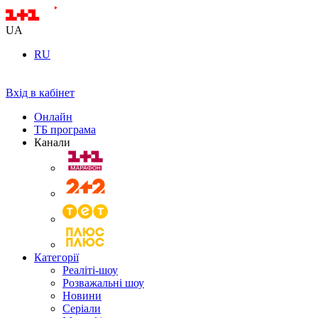
UA
RU
Вхід в кабінет
Онлайн
ТБ програма
Канали
Категорії
Реаліті-шоу
Розважальні шоу
Новини
Серіали