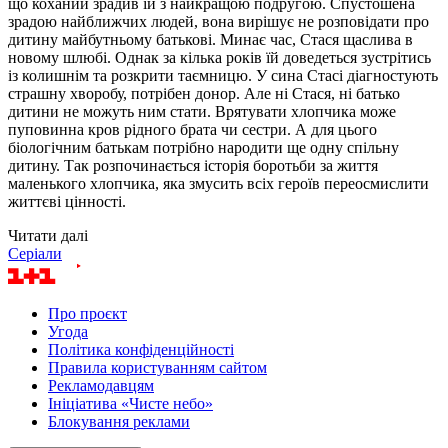
що коханий зрадив їй з найкращою подругою. Спустошена
зрадою найближчих людей, вона вирішує не розповідати про
дитину майбутньому батькові. Минає час, Стася щаслива в
новому шлюбі. Однак за кілька років їй доведеться зустрітись
із колишнім та розкрити таємницю. У сина Стасі діагностують
страшну хворобу, потрібен донор. Але ні Стася, ні батько
дитини не можуть ним стати. Врятувати хлопчика може
пуповинна кров рідного брата чи сестри. А для цього
біологічним батькам потрібно народити ще одну спільну
дитину. Так розпочинається історія боротьби за життя
маленького хлопчика, яка змусить всіх героїв переосмислити
життєві цінності.
Читати далі
Серіали
Про проєкт
Угода
Політика конфіденційності
Правила користуванням сайтом
Рекламодавцям
Ініціатива «Чисте небо»
Блокування реклами