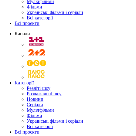
Мультфільми
Фільми
Українські фільми і серіали
Всі категорії
Всі проєкти
Канали
Категорії
Реаліті-шоу
Розважальні шоу
Новини
Серіали
Мультфільми
Фільми
Українські фільми і серіали
Всі категорії
Всі проєкти