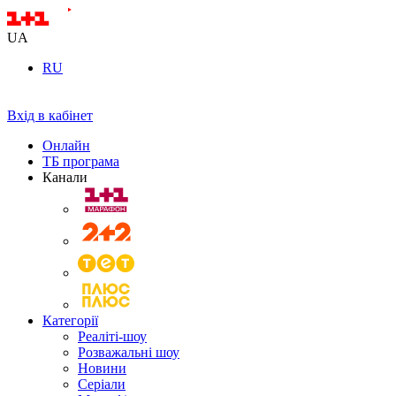
UA
RU
Вхід в кабінет
Онлайн
ТБ програма
Канали
Категорії
Реаліті-шоу
Розважальні шоу
Новини
Серіали