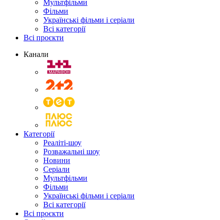
Мультфільми
Фільми
Українські фільми і серіали
Всі категорії
Всі проєкти
Канали
Категорії
Реаліті-шоу
Розважальні шоу
Новини
Серіали
Мультфільми
Фільми
Українські фільми і серіали
Всі категорії
Всі проєкти