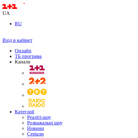
UA
RU
Вхід в кабінет
Онлайн
ТБ програма
Канали
Категорії
Реаліті-шоу
Розважальні шоу
Новини
Серіали