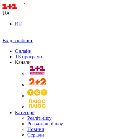
UA
RU
Вхід в кабінет
Онлайн
ТБ програма
Канали
Категорії
Реаліті-шоу
Розважальні шоу
Новини
Серіали