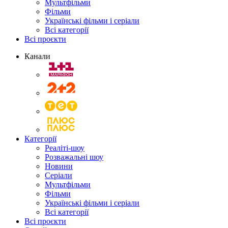
Мультфільми
Фільми
Українські фільми і серіали
Всі категорії
Всі проєкти
Канали
Категорії
Реаліті-шоу
Розважальні шоу
Новини
Серіали
Мультфільми
Фільми
Українські фільми і серіали
Всі категорії
Всі проєкти