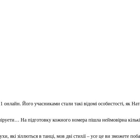
+1 онлайн. Його учасниками стали такі відомі особистості, як На
піруети… На підготовку кожного номера пішла неймовірна кількі
ухи, які зіллються в танці, мов дві стихії – усе це ви зможете по