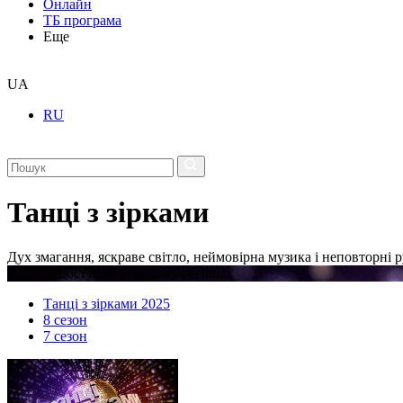
Онлайн
ТБ програма
Еще
UA
RU
Танці з зірками
Дух змагання, яскраве світло, неймовірна музика і неповторні р
Відео недоступне в вашому регіоні
Танці з зірками 2025
8 сезон
7 сезон