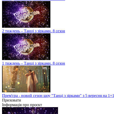
2 тиждень – Танці з зірками. 8 сезон
1 тиждень – Танці з зірками. 8 сезон
Прем'єра - новий сезон шоу "Танці з зірками" з 5 вересня на 1+
Приховати
Інформація про проєкт