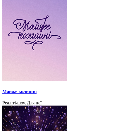
Майже колишні
Реаліті-шоу, Для неї