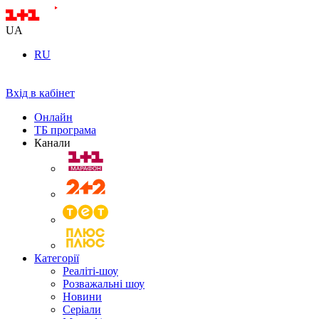
UA
RU
Вхід в кабінет
Онлайн
ТБ програма
Канали
Категорії
Реаліті-шоу
Розважальні шоу
Новини
Серіали