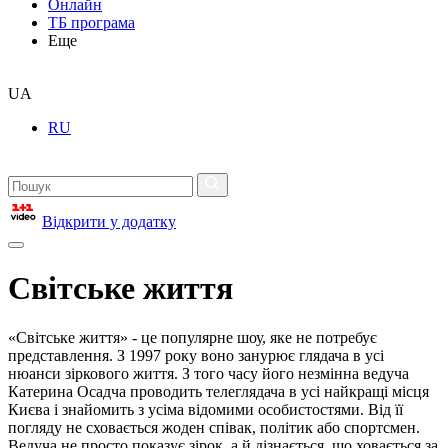
Онлайн
ТБ програма
Еще
UA
RU
Відкрити у додатку
Світське життя
«Світське життя» - це популярне шоу, яке не потребує
представлення. З 1997 року воно занурює глядача в усі
нюанси зіркового життя. З того часу його незмінна ведуча
Катерина Осадча проводить телеглядача в усі найкращі місця
Києва і знайомить з усіма відомими особистостями. Від її
погляду не сховається жоден співак, політик або спортсмен.
Ведуча не просто показує зірок, а й дізнається, що ховається за