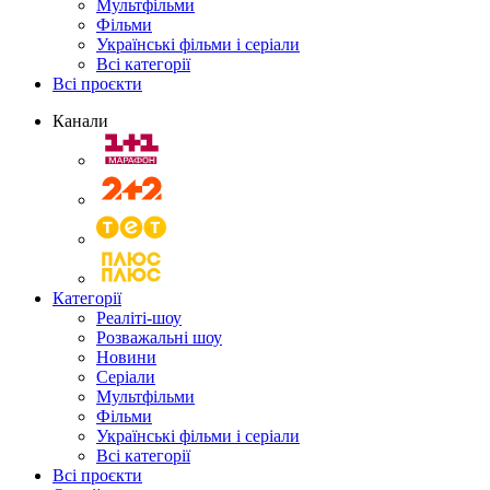
Мультфільми
Фільми
Українські фільми і серіали
Всі категорії
Всі проєкти
Канали
Категорії
Реаліті-шоу
Розважальні шоу
Новини
Серіали
Мультфільми
Фільми
Українські фільми і серіали
Всі категорії
Всі проєкти