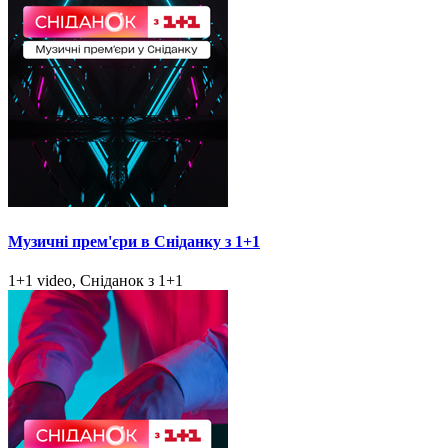
Музичні прем'єри в Сніданку з 1+1
1+1 video, Сніданок з 1+1