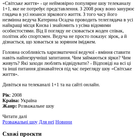
«Світське життя» - це неймовірно популярне шоу телеканалу
1+1, яке не потребує представлення. З 2008 року воно занурює
глядача в усі нюанси зіркового життя. З того часу його
незмінна ведуча Катерина Осадча проводить телеглядача в усі
найкращі місця Києва і знайомить з усіма відомими
особистостями. Від її погляду не сховається жоден співак,
політик або спортсмен. Ведуча не просто показує зірок, а й
дізнається, що ховається за зоряним іміджем.
Головна особливість харизматичної ведучої - вміння ставити
навіть найнезручніші запитання. Чим займаються зірки? Чим
живуть? Які заходи люблять відвідувати? - Відповіді на всі ці
та інші питання дізнавайтеся під час перегляду шоу «Світське
життя».
Дивіться на телеканалі 1+1 та на сайті онлайн.
Рік
: 2008
Країна:
Україна
Жанр:
Розважальне шоу
Читати далі
Розважальні шоу
Для неї
Новини
Схожі проєкти