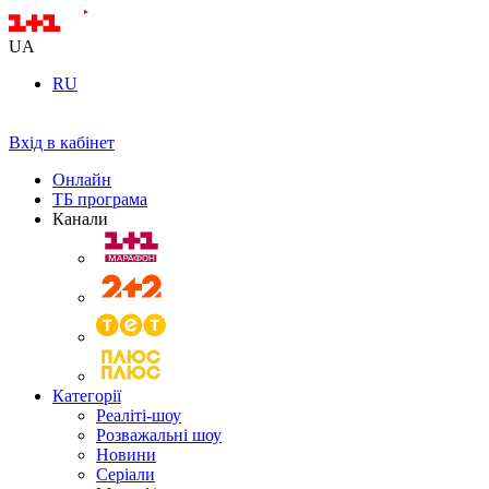
UA
RU
Вхід в кабінет
Онлайн
ТБ програма
Канали
Категорії
Реаліті-шоу
Розважальні шоу
Новини
Серіали