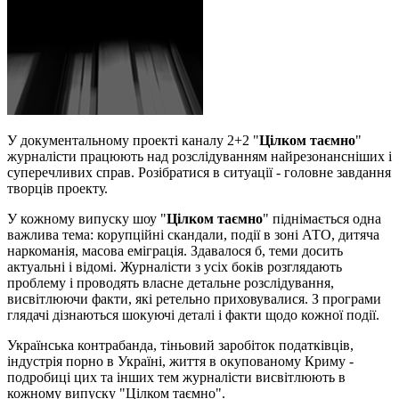
У документальному проекті каналу 2+2 "
Цілком таємно
"
журналісти працюють над розслідуванням найрезонансніших і
суперечливих справ. Розібратися в ситуації - головне завдання
творців проекту.
У кожному випуску шоу "
Цілком таємно
" піднімається одна
важлива тема: корупційні скандали, події в зоні АТО, дитяча
наркоманія, масова еміграція. Здавалося б, теми досить
актуальні і відомі. Журналісти з усіх боків розглядають
проблему і проводять власне детальне розслідування,
висвітлюючи факти, які ретельно приховувалися. З програми
глядачі дізнаються шокуючі деталі і факти щодо кожної події.
Українська контрабанда, тіньовий заробіток податківців,
індустрія порно в Україні, життя в окупованому Криму -
подробиці цих та інших тем журналісти висвітлюють в
кожному випуску "Цілком таємно".