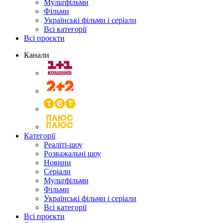
Мультфільми
Фільми
Українські фільми і серіали
Всі категорії
Всі проєкти
Канали
Категорії
Реаліті-шоу
Розважальні шоу
Новини
Серіали
Мультфільми
Фільми
Українські фільми і серіали
Всі категорії
Всі проєкти