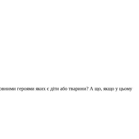
вними героями яких є діти або тварини? А що, якщо у цьому