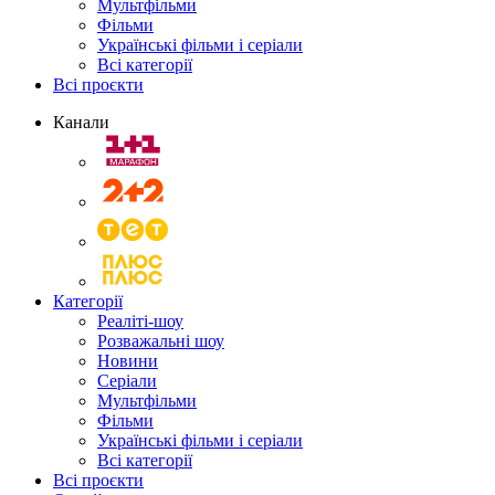
Мультфільми
Фільми
Українські фільми і серіали
Всі категорії
Всі проєкти
Канали
Категорії
Реаліті-шоу
Розважальні шоу
Новини
Серіали
Мультфільми
Фільми
Українські фільми і серіали
Всі категорії
Всі проєкти