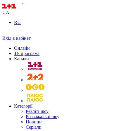
UA
RU
Вхід в кабінет
Онлайн
ТБ програма
Канали
Категорії
Реаліті-шоу
Розважальні шоу
Новини
Серіали