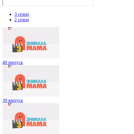
3 сезон
2 сезон
40 випуск
39 випуск