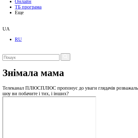
Онлайн
ТБ програма
Еще
UA
RU
Знімала мама
Телеканал ПЛЮСПЛЮС пропонує до уваги глядачів розважальне 
шоу ви побачите і тих, і інших?