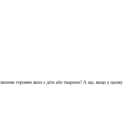
вними героями яких є діти або тварини? А що, якщо у цьому