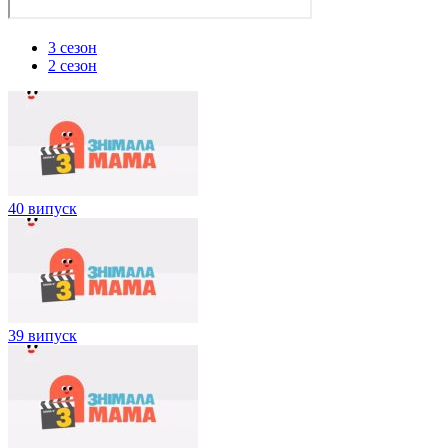
3 сезон
2 сезон
40 випуск
39 випуск