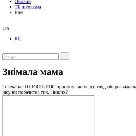
Онлайн
ТБ програма
Еще
UA
RU
Знімала мама
Телеканал ПЛЮСПЛЮС пропонує до уваги глядачів розважальне 
шоу ви побачите і тих, і інших?