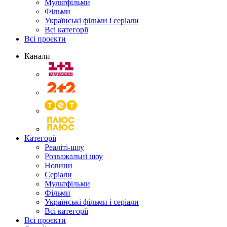
Мультфільми
Фільми
Українські фільми і серіали
Всі категорії
Всі проєкти
Канали
Категорії
Реаліті-шоу
Розважальні шоу
Новини
Серіали
Мультфільми
Фільми
Українські фільми і серіали
Всі категорії
Всі проєкти