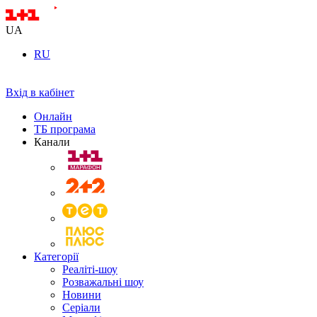
UA
RU
Вхід в кабінет
Онлайн
ТБ програма
Канали
Категорії
Реаліті-шоу
Розважальні шоу
Новини
Серіали