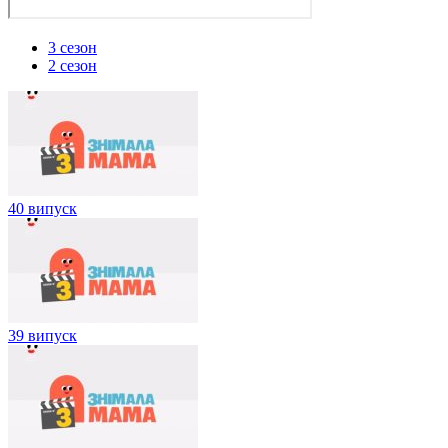
3 сезон
2 сезон
40 випуск
39 випуск