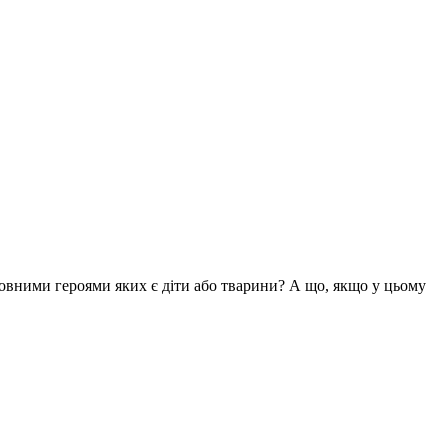
вними героями яких є діти або тварини? А що, якщо у цьому