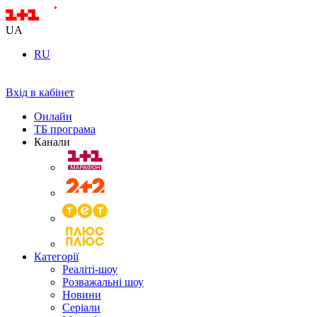
UA
RU
Вхід в кабінет
Онлайн
ТБ програма
Канали
Категорії
Реаліті-шоу
Розважальні шоу
Новини
Серіали