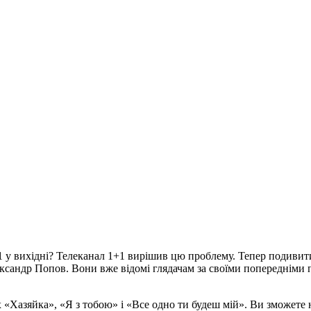
 у вихідні? Телеканал 1+1 вирішив цю проблему. Тепер подивити
ксандр Попов. Вони вже відомі глядачам за своїми попередніми п
Хазяйка», «Я з тобою» і «Все одно ти будеш мій». Ви зможете не 