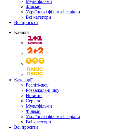
Мультфільми
Фільми
Українські фільми і серіали
Всі категорії
Всі проєкти
Канали
Категорії
Реаліті-шоу
Розважальні шоу
Новини
Серіали
Мультфільми
Фільми
Українські фільми і серіали
Всі категорії
Всі проєкти