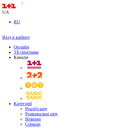
UA
RU
Вхід в кабінет
Онлайн
ТБ програма
Канали
Категорії
Реаліті-шоу
Розважальні шоу
Новини
Серіали