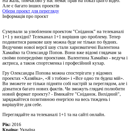
На жаль, тимчасово у нас немає прав на показ цього відео.
Але є багато інших проектів
Обери проект для перегляду
Інформація про проєкт
Сумували за улюбленим проектом "Сніданок" на телеканалі
1+1 у вихідні? Телеканал 1+1 вирішив цю проблему. Тепер
подивитися ранкове шоу можна буде не тільки по буднях.
Ведучими нової версії шоу стали харизматичні Валентина
Хамайко та Олександр Попов. Вони вже відомі глядачам за
своїми попередніми проектами. Валентина Хамайко - ведуча і
актриса, а також спортсменка і професійний кухар.
Гру Олександра Попова можна спостерігати у відомих
проектах «Хазяйка», «Я з тобою» і «Все одно ти будеш мій».
Ви зможете не тільки підняти собі настрій за переглядом, але і
дізнатися багато нових фактів. Чи зможуть глядачі полюбити
новий формат проекту? - Вмикайте "Сніданок. Вихідний",
заряджайтеся позитивною енергією на весь тиждень і
вирішуйте для себе.
Переглядайте на телеканалі 1+1 та на сайті онлайн.
Рік:
2016
Країна:
Україна