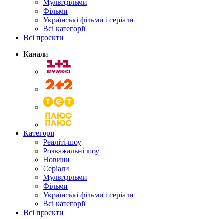
Мультфільми
Фільми
Українські фільми і серіали
Всі категорії
Всі проєкти
Канали
Категорії
Реаліті-шоу
Розважальні шоу
Новини
Серіали
Мультфільми
Фільми
Українські фільми і серіали
Всі категорії
Всі проєкти