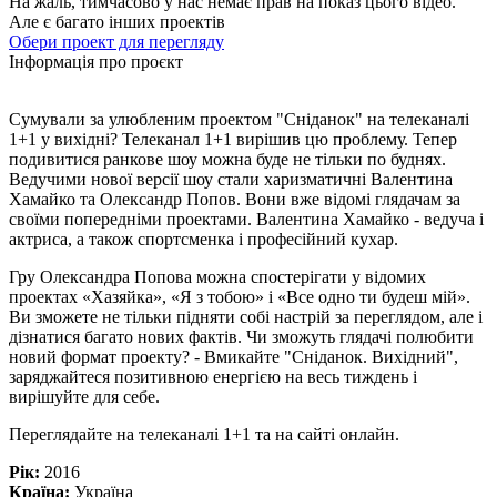
На жаль, тимчасово у нас немає прав на показ цього відео.
Але є багато інших проектів
Обери проект для перегляду
Інформація про проєкт
Сумували за улюбленим проектом "Сніданок" на телеканалі
1+1 у вихідні? Телеканал 1+1 вирішив цю проблему. Тепер
подивитися ранкове шоу можна буде не тільки по буднях.
Ведучими нової версії шоу стали харизматичні Валентина
Хамайко та Олександр Попов. Вони вже відомі глядачам за
своїми попередніми проектами. Валентина Хамайко - ведуча і
актриса, а також спортсменка і професійний кухар.
Гру Олександра Попова можна спостерігати у відомих
проектах «Хазяйка», «Я з тобою» і «Все одно ти будеш мій».
Ви зможете не тільки підняти собі настрій за переглядом, але і
дізнатися багато нових фактів. Чи зможуть глядачі полюбити
новий формат проекту? - Вмикайте "Сніданок. Вихідний",
заряджайтеся позитивною енергією на весь тиждень і
вирішуйте для себе.
Переглядайте на телеканалі 1+1 та на сайті онлайн.
Рік:
2016
Країна:
Україна