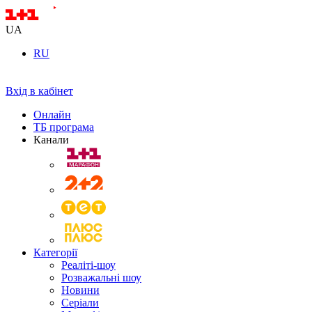
UA
RU
Вхід в кабінет
Онлайн
ТБ програма
Канали
Категорії
Реаліті-шоу
Розважальні шоу
Новини
Серіали