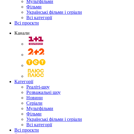
Мультфільми
Фільми
Українські фільми і серіали
Всі категорії
Всі проєкти
Канали
Категорії
Реаліті-шоу
Розважальні шоу
Новини
Серіали
Мультфільми
Фільми
Українські фільми і серіали
Всі категорії
Всі проєкти