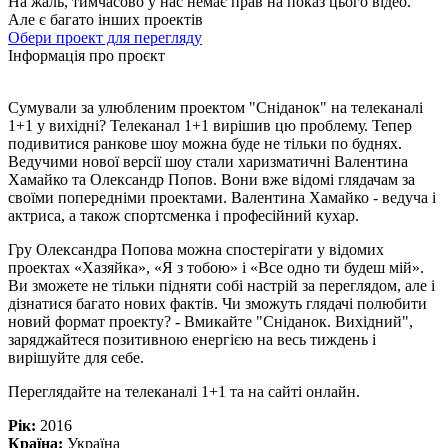
На жаль, тимчасово у нас немає прав на показ цього відео.
Але є багато інших проектів
Обери проект для перегляду
Інформація про проєкт
Сумували за улюбленим проектом "Сніданок" на телеканалі
1+1 у вихідні? Телеканал 1+1 вирішив цю проблему. Тепер
подивитися ранкове шоу можна буде не тільки по буднях.
Ведучими нової версії шоу стали харизматичні Валентина
Хамайко та Олександр Попов. Вони вже відомі глядачам за
своїми попередніми проектами. Валентина Хамайко - ведуча і
актриса, а також спортсменка і професійний кухар.
Гру Олександра Попова можна спостерігати у відомих
проектах «Хазяйка», «Я з тобою» і «Все одно ти будеш мій».
Ви зможете не тільки підняти собі настрій за переглядом, але і
дізнатися багато нових фактів. Чи зможуть глядачі полюбити
новий формат проекту? - Вмикайте "Сніданок. Вихідний",
заряджайтеся позитивною енергією на весь тиждень і
вирішуйте для себе.
Переглядайте на телеканалі 1+1 та на сайті онлайн.
Рік:
2016
Країна:
Україна