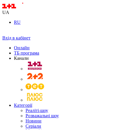
UA
RU
Вхід в кабінет
Онлайн
ТБ програма
Канали
Категорії
Реаліті-шоу
Розважальні шоу
Новини
Серіали