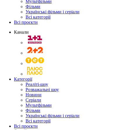
Мультфільми
Фільми
Українські фільми і серіали
Всі категорії
Всі проєкти
Канали
Категорії
Реаліті-шоу
Розважальні шоу
Новини
Серіали
Мультфільми
Фільми
Українські фільми і серіали
Всі категорії
Всі проєкти