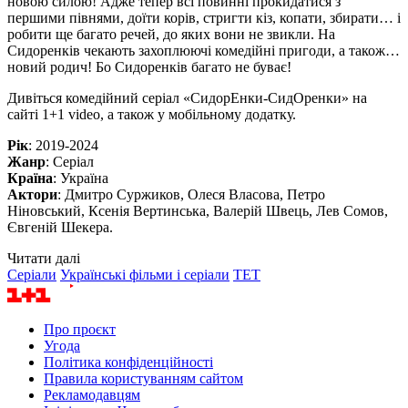
новою силою! Адже тепер всі повинні прокидатися з
першими півнями, доїти корів, стригти кіз, копати, збирати… і
робити ще багато речей, до яких вони не звикли. На
Сидоренків чекають захоплюючі комедійні пригоди, а також…
новий родич! Бо Сидоренків багато не буває!
Дивіться комедійний серіал «СидорЕнки-СидОренки» на
сайті 1+1 video, а також у мобільному додатку.
Рік
: 2019-2024
Жанр
: Серіал
Країна
: Україна
Актори
: Дмитро Суржиков, Олеся Власова, Петро
Ніновський, Ксенія Вертинська, Валерій Швець, Лев Сомов,
Євгеній Шекера.
Читати далі
Серіали
Українські фільми і серіали
ТЕТ
Про проєкт
Угода
Політика конфіденційності
Правила користуванням сайтом
Рекламодавцям