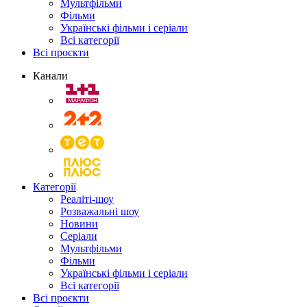
Мультфільми
Фільми
Українські фільми і серіали
Всі категорії
Всі проєкти
Канали
Категорії
Реаліті-шоу
Розважальні шоу
Новини
Серіали
Мультфільми
Фільми
Українські фільми і серіали
Всі категорії
Всі проєкти