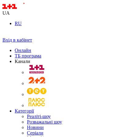
UA
RU
Вхід в кабінет
Онлайн
ТБ програма
Канали
Категорії
Реаліті-шоу
Розважальні шоу
Новини
Серіали