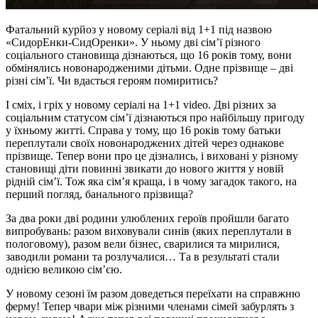
Фатальний курйоз у новому серіалі від 1+1 під назвою
«СидорЕнки-СидОренки». У ньому дві сім’ї різного
соціального становища дізнаються, що 16 років тому, вони
обмінялись новонародженими дітьми. Одне прізвище – дві
різні сім’ї. Чи вдасться героям помиритись?
І сміх, і гріх у новому серіалі на 1+1 video. Дві різних за
соціальним статусом сім’ї дізнаються про найбільшу пригоду
у їхньому житті. Справа у тому, що 16 років тому батьки
переплутали своїх новонароджених дітей через однакове
прізвище. Тепер вони про це дізнались, і виховані у різному
становищі діти повинні звикати до нового життя у новій
рідній сім’ї. Тож яка сім’я краща, і в чому загадок такого, на
перший погляд, банального прізвища?
За два роки дві родини улюблених героїв пройшли багато
випробувань: разом виховували синів (яких переплутали в
пологовому), разом вели бізнес, сварилися та мирилися,
заводили романи та розлучалися… Та в результаті стали
однією великою сім’єю.
У новому сезоні їм разом доведеться переїхати на справжню
ферму! Тепер чвари між різними членами сімей забурлять з