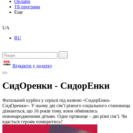
Онлайн
ТБ програма
Еще
UA
RU
Відкрити у додатку
СидОренки - СидорЕнки
Фатальний курйоз у серіалі під назвою «СидорЕнки-
СидОренки». У ньому дві сім’ї різного соціального становища
дізнаються, що 16 років тому, вони обмінялись
новонародженими дітьми. Одне прізвище – дві різні сім’ї. Чи
вдасться героям помиритись?