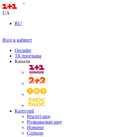
UA
RU
Вхід в кабінет
Онлайн
ТБ програма
Канали
Категорії
Реаліті-шоу
Розважальні шоу
Новини
Серіали