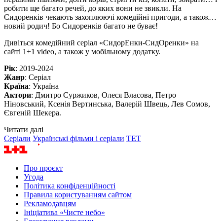
робити ще багато речей, до яких вони не звикли. На
Сидоренків чекають захоплюючі комедійні пригоди, а також…
новий родич! Бо Сидоренків багато не буває!
Дивіться комедійний серіал «СидорЕнки-СидОренки» на
сайті 1+1 video, а також у мобільному додатку.
Рік
: 2019-2024
Жанр
: Серіал
Країна
: Україна
Актори
: Дмитро Суржиков, Олеся Власова, Петро
Ніновський, Ксенія Вертинська, Валерій Швець, Лев Сомов,
Євгеній Шекера.
Читати далі
Серіали
Українські фільми і серіали
ТЕТ
Про проєкт
Угода
Політика конфіденційності
Правила користуванням сайтом
Рекламодавцям
Ініціатива «Чисте небо»