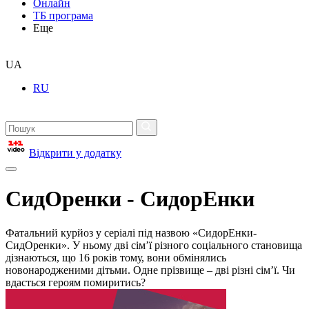
Онлайн
ТБ програма
Еще
UA
RU
Відкрити у додатку
СидОренки - СидорЕнки
Фатальний курйоз у серіалі під назвою «СидорЕнки-
СидОренки». У ньому дві сім’ї різного соціального становища
дізнаються, що 16 років тому, вони обмінялись
новонародженими дітьми. Одне прізвище – дві різні сім’ї. Чи
вдасться героям помиритись?