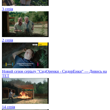
3 серія
2 серія
Новий сезон серіалу "СидОренки - СидорЕнки" — Дивись на
ТЕТ
14 серія