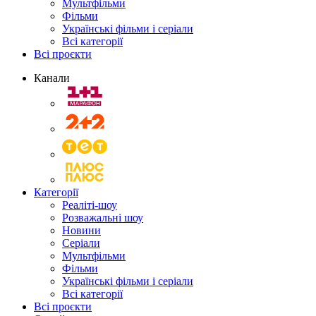
Мультфільми
Фільми
Українські фільми і серіали
Всі категорії
Всі проєкти
Канали
Категорії
Реаліті-шоу
Розважальні шоу
Новини
Серіали
Мультфільми
Фільми
Українські фільми і серіали
Всі категорії
Всі проєкти