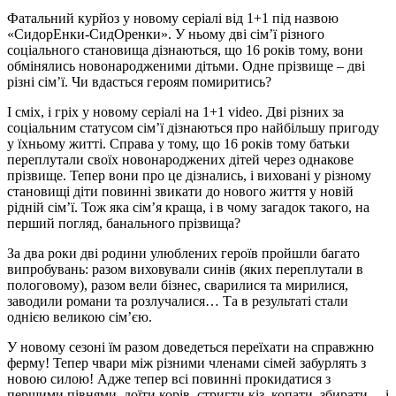
Фатальний курйоз у новому серіалі від 1+1 під назвою
«СидорЕнки-СидОренки». У ньому дві сім’ї різного
соціального становища дізнаються, що 16 років тому, вони
обмінялись новонародженими дітьми. Одне прізвище – дві
різні сім’ї. Чи вдасться героям помиритись?
І сміх, і гріх у новому серіалі на 1+1 video. Дві різних за
соціальним статусом сім’ї дізнаються про найбільшу пригоду
у їхньому житті. Справа у тому, що 16 років тому батьки
переплутали своїх новонароджених дітей через однакове
прізвище. Тепер вони про це дізнались, і виховані у різному
становищі діти повинні звикати до нового життя у новій
рідній сім’ї. Тож яка сім’я краща, і в чому загадок такого, на
перший погляд, банального прізвища?
За два роки дві родини улюблених героїв пройшли багато
випробувань: разом виховували синів (яких переплутали в
пологовому), разом вели бізнес, сварилися та мирилися,
заводили романи та розлучалися… Та в результаті стали
однією великою сім’єю.
У новому сезоні їм разом доведеться переїхати на справжню
ферму! Тепер чвари між різними членами сімей забурлять з
новою силою! Адже тепер всі повинні прокидатися з
першими півнями, доїти корів, стригти кіз, копати, збирати… і