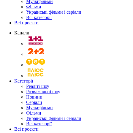
Мультфільми
Фільми
Українські фільми і серіали
Всі категорії
Всі проєкти
Канали
Категорії
Реаліті-шоу
Розважальні шоу
Новини
Серіали
Мультфільми
Фільми
Українські фільми і серіали
Всі категорії
Всі проєкти