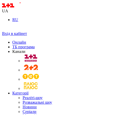
UA
RU
Вхід в кабінет
Онлайн
ТБ програма
Канали
Категорії
Реаліті-шоу
Розважальні шоу
Новини
Серіали