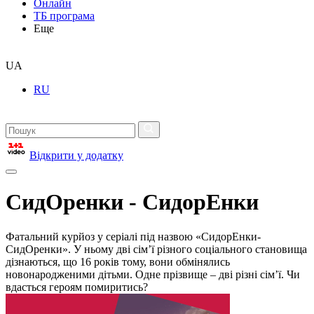
Онлайн
ТБ програма
Еще
UA
RU
Відкрити у додатку
СидОренки - СидорЕнки
Фатальний курйоз у серіалі під назвою «СидорЕнки-
СидОренки». У ньому дві сім’ї різного соціального становища
дізнаються, що 16 років тому, вони обмінялись
новонародженими дітьми. Одне прізвище – дві різні сім’ї. Чи
вдасться героям помиритись?