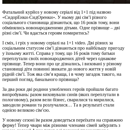
Фатальний курйоз у новому серіалі від 1+1 під назвою
«СидорЕнки-СидОренки». У ньому дві сім’ї різного
соціального становища дізнаються, що 16 років тому, вони
обмінялись новонародженими дітьми. Одне прізвище – дві
різні сім’ї. Чи вдасться героям помиритись?
І сміх, і гріх у новому серіалі на 1+1 video. Дві різних за
соціальним статусом сім’ї дізнаються про найбільшу пригоду
у їхньому житті. Справа у тому, що 16 років тому батьки
переплутали своїх новонароджених дітей через однакове
прізвище. Тепер вони про це дізнались, і виховані у різному
становищі діти повинні звикати до нового життя у новій
рідній сім’ї. Тож яка сім’я краща, і в чому загадок такого, на
перший погляд, банального прізвища?
За два роки дві родини улюблених героїв пройшли багато
випробувань: разом виховували синів (яких переплутали в
пологовому), разом вели бізнес, сварилися та мирилися,
заводили романи та розлучалися… Та в результаті стали
однією великою сім’єю.
У новому сезоні їм разом доведеться переїхати на справжню
ферму! Тепер чвари між різними членами сімей забурлять з