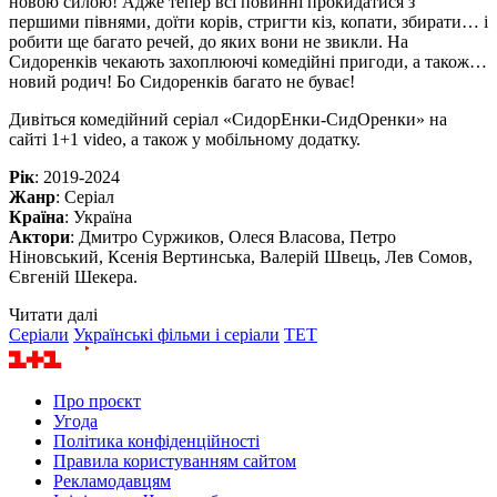
новою силою! Адже тепер всі повинні прокидатися з
першими півнями, доїти корів, стригти кіз, копати, збирати… і
робити ще багато речей, до яких вони не звикли. На
Сидоренків чекають захоплюючі комедійні пригоди, а також…
новий родич! Бо Сидоренків багато не буває!
Дивіться комедійний серіал «СидорЕнки-СидОренки» на
сайті 1+1 video, а також у мобільному додатку.
Рік
: 2019-2024
Жанр
: Серіал
Країна
: Україна
Актори
: Дмитро Суржиков, Олеся Власова, Петро
Ніновський, Ксенія Вертинська, Валерій Швець, Лев Сомов,
Євгеній Шекера.
Читати далі
Серіали
Українські фільми і серіали
ТЕТ
Про проєкт
Угода
Політика конфіденційності
Правила користуванням сайтом
Рекламодавцям