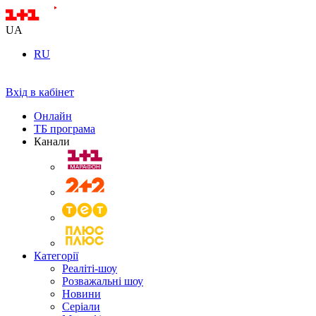
UA
RU
Вхід в кабінет
Онлайн
ТБ програма
Канали
Категорії
Реаліті-шоу
Розважальні шоу
Новини
Серіали