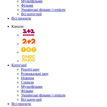
Мультфільми
Фільми
Українські фільми і серіали
Всі категорії
Всі проєкти
Канали
Категорії
Реаліті-шоу
Розважальні шоу
Новини
Серіали
Мультфільми
Фільми
Українські фільми і серіали
Всі категорії
Всі проєкти