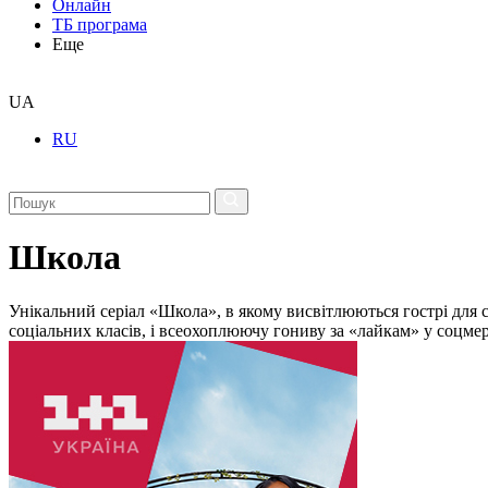
Онлайн
ТБ програма
Еще
UA
RU
Школа
Унікальний серіал «Школа», в якому висвітлюються гострі для с
соціальних класів, і всеохоплюючу гониву за «лайкам» у соцме