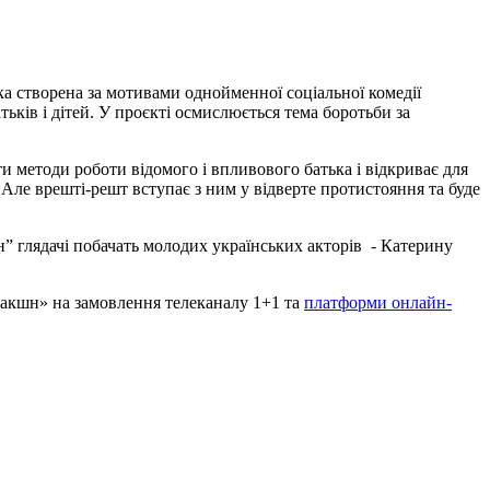
чка створена за мотивами однойменної соціальної комедії
ьків і дітей. У проєкті осмислюється тема боротьби за
и методи роботи відомого і впливового батька і відкриває для
. Але врешті-решт вступає з ним у відверте протистояння та буде
їн” глядачі побачать молодих українських акторів - Катерину
акшн» на замовлення телеканалу 1+1 та
платформи онлайн-