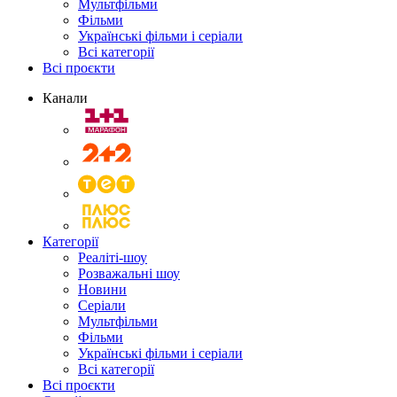
Мультфільми
Фільми
Українські фільми і серіали
Всі категорії
Всі проєкти
Канали
Категорії
Реаліті-шоу
Розважальні шоу
Новини
Серіали
Мультфільми
Фільми
Українські фільми і серіали
Всі категорії
Всі проєкти