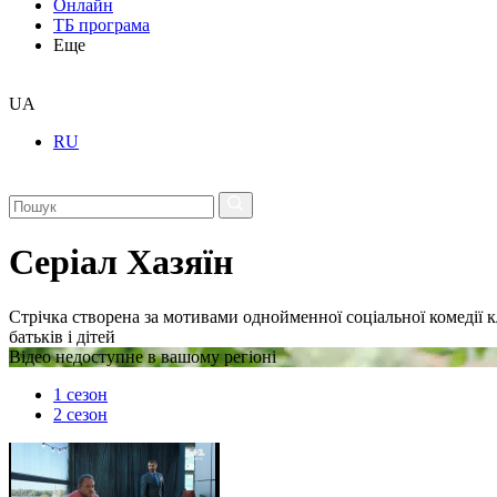
Онлайн
ТБ програма
Еще
UA
RU
Серіал Хазяїн
Стрічка створена за мотивами однойменної соціальної комедії 
батьків і дітей
Відео недоступне в вашому регіоні
1 сезон
2 сезон