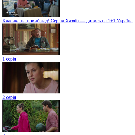
Класика на новий лад! Серіал Хазяїн — дивись на 1+1 Україна
1 серія
2 серія