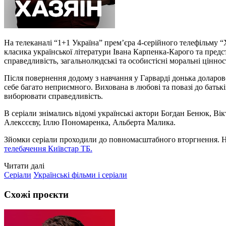
На телеканалі “1+1 Україна” премʼєра 4-серійного телефільму “
класика української літератури Івана Карпенка-Карого та предс
справедливість, загальнолюдські та особистісні моральні ціннос
Після повернення додому з навчання у Гарварді донька доларов
себе багато неприємного. Вихована в любові та повазі до батькі
виборювати справедливість.
В серіали знімались відомі українські актори Богдан Бенюк, Ві
Алексєєву, Іллю Пономаренка, Альберта Малика.
Зйомки серіали проходили до повномасштабного вторгнення. 
телебачення Київстар ТБ.
Читати далі
Серіали
Українські фільми і серіали
Схожі проєкти