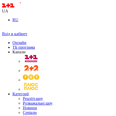
UA
RU
Вхід в кабінет
Онлайн
ТБ програма
Канали
Категорії
Реаліті-шоу
Розважальні шоу
Новини
Серіали