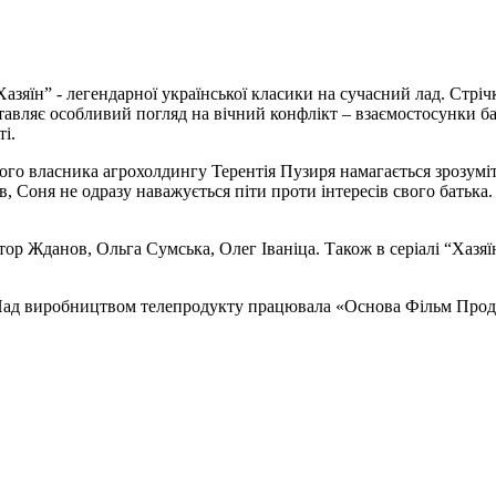
Хазяїн” - легендарної української класики на сучасний лад. Стрі
тавляє особливий погляд на вічний конфлікт – взаємостосунки бат
ті.
ого власника агрохолдингу Терентія Пузиря намагається зрозуміт
в, Соня не одразу наважується піти проти інтересів свого батька
ктор Жданов, Ольга Сумська, Олег Іваніца. Також в серіалі “Хазя
Над виробництвом телепродукту працювала «Основа Фільм Прод