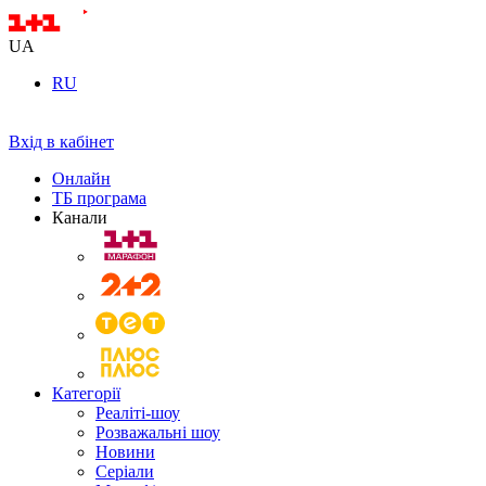
UA
RU
Вхід в кабінет
Онлайн
ТБ програма
Канали
Категорії
Реаліті-шоу
Розважальні шоу
Новини
Серіали