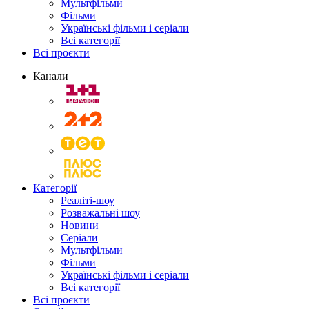
Мультфільми
Фільми
Українські фільми і серіали
Всі категорії
Всі проєкти
Канали
Категорії
Реаліті-шоу
Розважальні шоу
Новини
Серіали
Мультфільми
Фільми
Українські фільми і серіали
Всі категорії
Всі проєкти