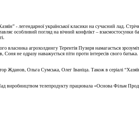
Хазяїн” - легендарної української класики на сучасний лад. Стрі
тавляє особливий погляд на вічний конфлікт – взаємостосунки бат
ті.
ого власника агрохолдингу Терентія Пузиря намагається зрозуміт
в, Соня не одразу наважується піти проти інтересів свого батька
ктор Жданов, Ольга Сумська, Олег Іваніца. Також в серіалі “Хазя
Над виробництвом телепродукту працювала «Основа Фільм Прод