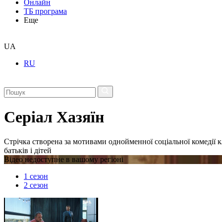
Онлайн
ТБ програма
Еще
UA
RU
Серіал Хазяїн
Стрічка створена за мотивами однойменної соціальної комедії 
батьків і дітей
Відео недоступне в вашому регіоні
1 сезон
2 сезон