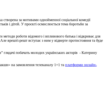
чка створена за мотивами однойменної соціальної комедії
ьків і дітей. У проєкті осмислюється тема боротьби за
и методи роботи відомого і впливового батька і відкриває для
. Але врешті-решт вступає з ним у відверте протистояння та буде
їн” глядачі побачать молодих українських акторів - Катерину
акшн» на замовлення телеканалу 1+1 та
платформи онлайн-