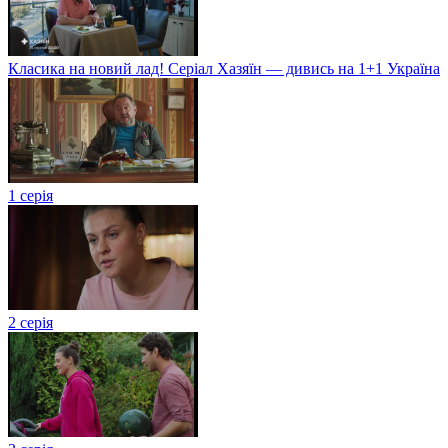
Класика на новий лад! Серіал Хазяїн — дивись на 1+1 Україна
1 серія
2 серія