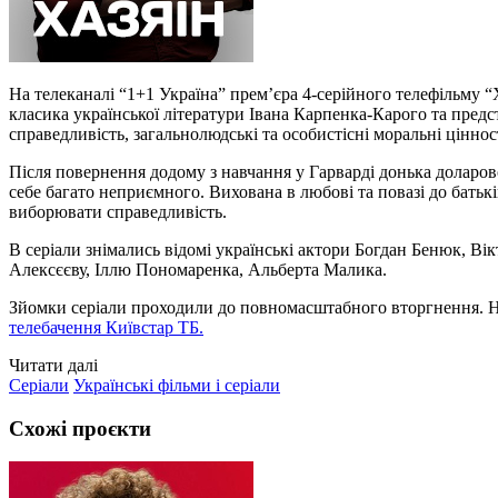
На телеканалі “1+1 Україна” премʼєра 4-серійного телефільму “
класика української літератури Івана Карпенка-Карого та предс
справедливість, загальнолюдські та особистісні моральні ціннос
Після повернення додому з навчання у Гарварді донька доларов
себе багато неприємного. Вихована в любові та повазі до батькі
виборювати справедливість.
В серіали знімались відомі українські актори Богдан Бенюк, Ві
Алексєєву, Іллю Пономаренка, Альберта Малика.
Зйомки серіали проходили до повномасштабного вторгнення. 
телебачення Київстар ТБ.
Читати далі
Серіали
Українські фільми і серіали
Схожі проєкти